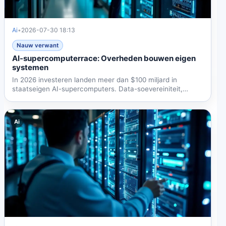
Ai
•
2026-07-30 18:13
Nauw verwant
AI-supercomputerrace: Overheden bouwen eigen
systemen
In 2026 investeren landen meer dan $100 miljard in
staatseigen AI-supercomputers. Data-soevereiniteit,
chipcontroles...
Ai