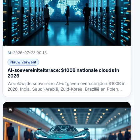
Ai
•
2026-07-23 00:13
Nauw verwant
AI-soevereiniteitsrace: $100B nationale clouds in
2026
Wereldwijde soevereine AI-uitgaven overschrijden $100B in
2026. India, Saudi-Arabië, Zuid-Korea, Brazilië en Polen...
Ai