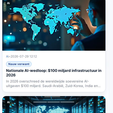
Ai
Ai
•
2026-07-29 12:12
Nauw verwant
Nationale AI-wedloop: $100 miljard infrastructuur in
2026
In 2026 overschreed de wereldwijde soevereine AI-
uitgaven $100 miljard. Saudi-Arabië, Zuid-Korea, India en
Brazilië...
Ai