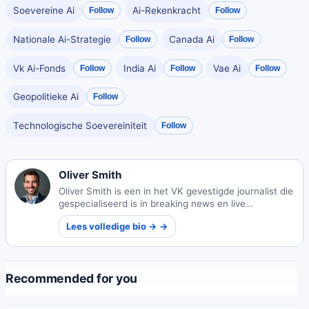
Soevereine Ai
Ai-Rekenkracht
Follow
Follow
Nationale Ai-Strategie
Canada Ai
Follow
Follow
Vk Ai-Fonds
India Ai
Vae Ai
Follow
Follow
Follow
Geopolitieke Ai
Follow
Technologische Soevereiniteit
Follow
Oliver Smith
Oliver Smith is een in het VK gevestigde journalist die
gespecialiseerd is in breaking news en live
verslaggeving van evenementen, en tijdige rapporten
Lees volledige bio → →
levert aan een wereldwijd publiek met
nauwkeurigheid en inzicht.
Recommended for you