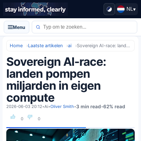
NL
▾
Menu
Home
Laatste artikelen
ai
Sovereign AI-race: landen pompen miljarden in eigen compute
Sovereign AI-race:
landen pompen
miljarden in eigen
compute
3 min read
62% read
2026-06-03 20:12
•
Ai
•
Oliver Smith
•
•
0
0