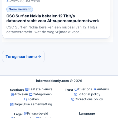
Ai
•
2025-06-04 23:06
Nauw verwant
CSC Surf en Nokia behalen 12 Tbit/s
dataoverdracht voor AI-supercomputernetwerk
CSC Surf en Nokia bereiken een mijlpaal van 12 Tbit/s
dataoverdracht, wat de weg vrijmaakt voor
geavanceerde...
Terug naar home →
informedclearly.com
© 2026
Laatste nieuws
Over ons
Auteurs
Sections
Trust
Artikelen
Categorieën
Editorial policy
Zoeken
Corrections policy
Dagelijkse samenvatting
Privacybeleid
Language
Legal