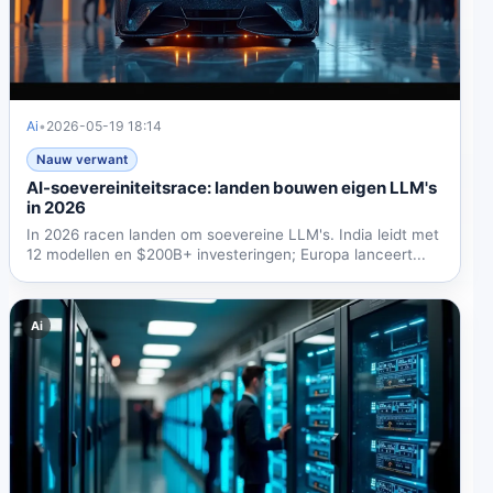
Ai
•
2026-05-19 18:14
Nauw verwant
AI-soevereiniteitsrace: landen bouwen eigen LLM's
in 2026
In 2026 racen landen om soevereine LLM's. India leidt met
12 modellen en $200B+ investeringen; Europa lanceert...
Ai