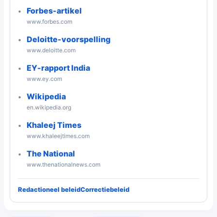
Forbes-artikel
www.forbes.com
Deloitte-voorspelling
www.deloitte.com
EY-rapport India
www.ey.com
Wikipedia
en.wikipedia.org
Khaleej Times
www.khaleejtimes.com
The National
www.thenationalnews.com
Redactioneel beleid
Correctiebeleid