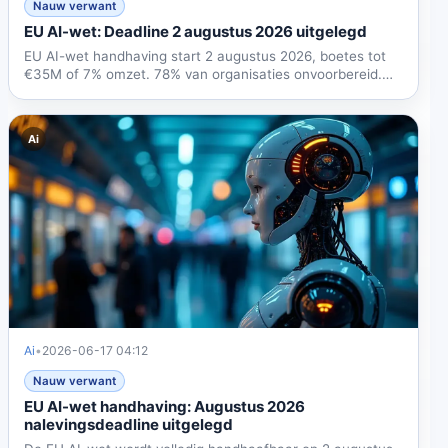
Nauw verwant
EU AI-wet: Deadline 2 augustus 2026 uitgelegd
EU AI-wet handhaving start 2 augustus 2026, boetes tot
€35M of 7% omzet. 78% van organisaties onvoorbereid.
Leer...
Ai
Ai
•
2026-06-17 04:12
Nauw verwant
EU AI-wet handhaving: Augustus 2026
nalevingsdeadline uitgelegd