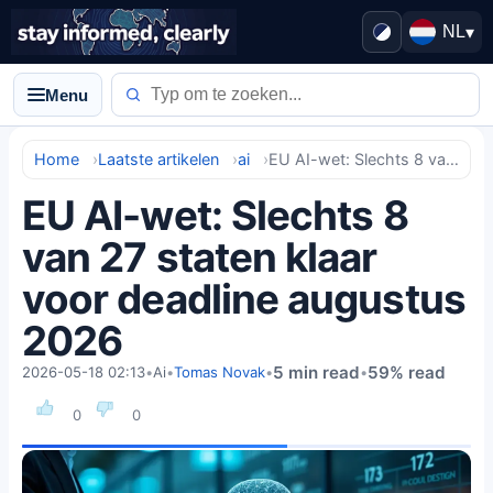
NL
▾
Menu
Home
Laatste artikelen
ai
EU AI-wet: Slechts 8 van 27 staten klaar voor deadline augustus 2026
EU AI-wet: Slechts 8
van 27 staten klaar
voor deadline augustus
2026
5 min read
59% read
2026-05-18 02:13
•
Ai
•
Tomas Novak
•
•
0
0