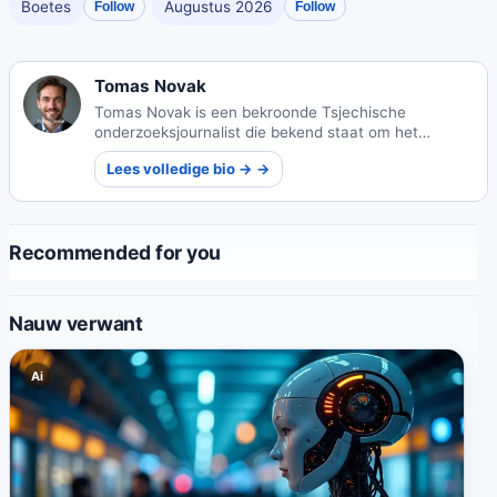
Boetes
Augustus 2026
Follow
Follow
Tomas Novak
Tomas Novak is een bekroonde Tsjechische
onderzoeksjournalist die bekend staat om het
blootleggen van de georganiseerde
Lees volledige bio → →
misdaadnetwerken in Europa. Zijn onverschrokken
verslaggeving heeft internationale onderzoeken op
gang gebracht en prestigieuze onderscheidingen
opgeleverd.
Recommended for you
Nauw verwant
Ai