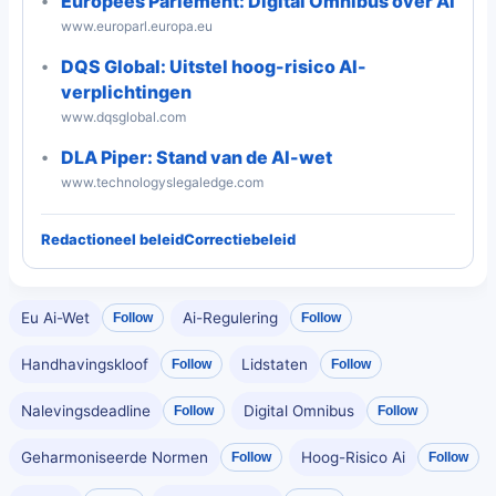
Europees Parlement: Digital Omnibus over AI
www.europarl.europa.eu
DQS Global: Uitstel hoog-risico AI-
verplichtingen
www.dqsglobal.com
DLA Piper: Stand van de AI-wet
www.technologyslegaledge.com
Redactioneel beleid
Correctiebeleid
Eu Ai-Wet
Ai-Regulering
Follow
Follow
Handhavingskloof
Lidstaten
Follow
Follow
Nalevingsdeadline
Digital Omnibus
Follow
Follow
Geharmoniseerde Normen
Hoog-Risico Ai
Follow
Follow