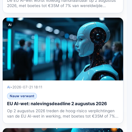
De EU AI-wet wordt volledig handhaafbaar op 2 augustus
2026, met boetes tot €35M of 7% van wereldwijde
omzet....
Ai
Ai
•
2026-07-21 18:11
Nauw verwant
EU AI-wet: nalevingsdeadline 2 augustus 2026
Op 2 augustus 2026 treden de hoog-risico verplichtingen
van de EU AI-wet in werking, met boetes tot €35M of 7%...