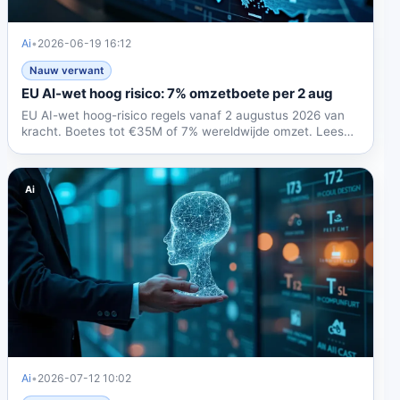
Ai
•
2026-06-19 16:12
Nauw verwant
EU AI-wet hoog risico: 7% omzetboete per 2 aug
EU AI-wet hoog-risico regels vanaf 2 augustus 2026 van
kracht. Boetes tot €35M of 7% wereldwijde omzet. Lees
over...
Ai
Ai
•
2026-07-12 10:02