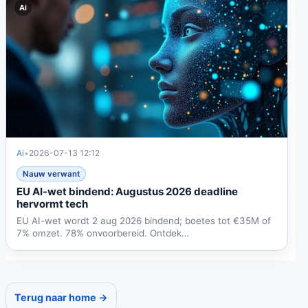
Ai
Ai
•
2026-07-13 12:12
Nauw verwant
EU AI-wet bindend: Augustus 2026 deadline
hervormt tech
EU AI-wet wordt 2 aug 2026 bindend; boetes tot €35M of
7% omzet. 78% onvoorbereid. Ontdek
nalevingsvereisten,...
Terug naar home →