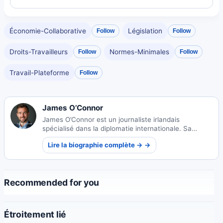
Économie-Collaborative
Législation
Follow
Follow
Droits-Travailleurs
Normes-Minimales
Follow
Follow
Travail-Plateforme
Follow
James O’Connor
James O’Connor est un journaliste irlandais
spécialisé dans la diplomatie internationale. Sa
couverture perspicace examine les relations
Lire la biographie complète → →
mondiales et la résolution des conflits à travers une
optique humaniste.
Recommended for you
Étroitement lié