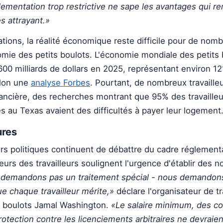
ementation trop restrictive ne sape les avantages qui re
s attrayant.»
ions, la réalité économique reste difficile pour de nom
nomie des petits boulots. L'économie mondiale des petits
600 milliards de dollars en 2025, représentant environ 
elon une
analyse Forbes
. Pourtant, de nombreux travailleu
inancière, des recherches montrant que 95% des travaille
s au Texas avaient des difficultés à payer leur logement
ures
rs politiques continuent de débattre du cadre réglement
eurs des travailleurs soulignent l'urgence d'établir des 
demandons pas un traitement spécial - nous demandons
e chaque travailleur mérite,»
déclare l'organisateur de tr
s boulots Jamal Washington.
«Le salaire minimum, des co
rotection contre les licenciements arbitraires ne devraien