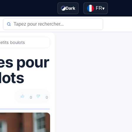
Dark
FR
▾
etits boulots
es pour
lots
0
0