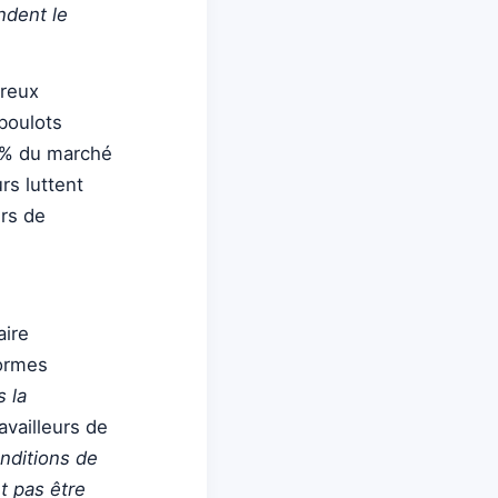
ndent le
breux
 boulots
12% du marché
rs luttent
urs de
.
aire
normes
 la
availleurs de
nditions de
t pas être