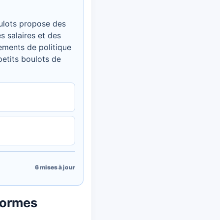
oulots propose des
s salaires et des
ements de politique
petits boulots de
6
mises à jour
formes