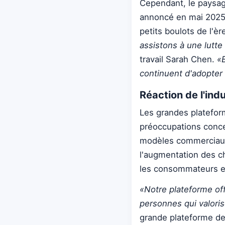
Cependant, le paysage
annoncé en mai 2025 q
petits boulots de l'èr
assistons à une lutte
travail Sarah Chen.
«B
continuent d'adopter 
Réaction de l'ind
Les grandes platefor
préoccupations concer
modèles commerciaux
l'augmentation des ch
les consommateurs et u
«Notre plateforme off
personnes qui valorise
grande plateforme de