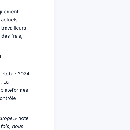
iquement
ractuels
travailleurs
des frais,
n
octobre 2024
. La
s plateformes
ontrôle
Europe,»
note
 fois, nous