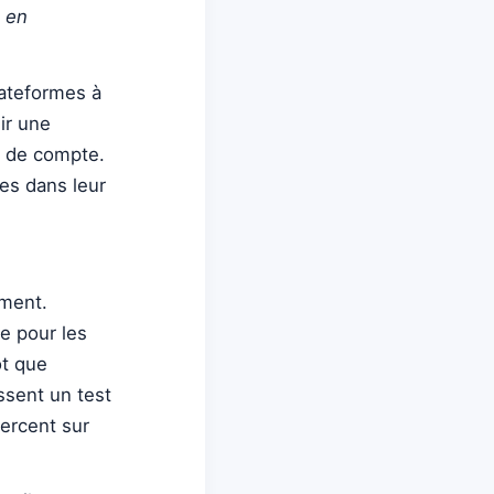
t en
lateformes à
ir une
s de compte.
es dans leur
ement.
le pour les
ôt que
ssent un test
xercent sur