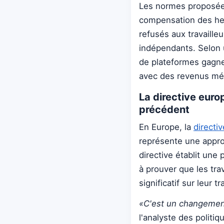
Les normes proposées
compensation des heu
refusés aux travaille
indépendants. Selon
de plateformes gagne
avec des revenus méd
La directive euro
précédent
En Europe, la
directi
représente une appro
directive établit une 
à prouver que les tra
significatif sur leur tra
«C'est un changement 
l'analyste des politi