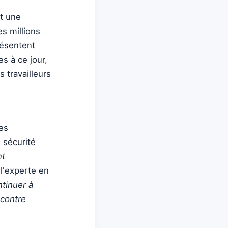
t une
s millions
résentent
s à ce jour,
 travailleurs
les
e sécurité
nt
l'experte en
tinuer à
 contre