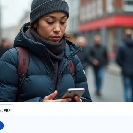
n: FR
N