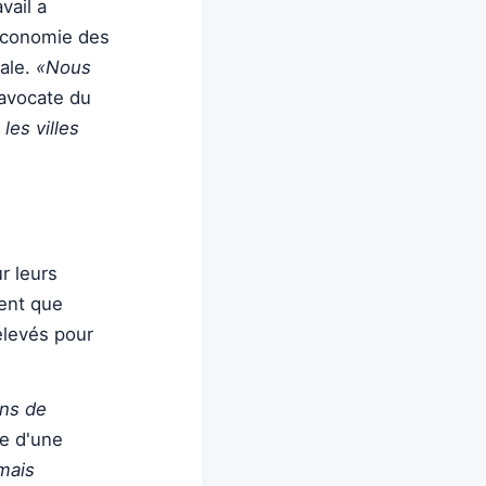
vail a
l'économie des
rale.
«Nous
'avocate du
les villes
r leurs
ent que
élevés pour
ons de
e d'une
mais