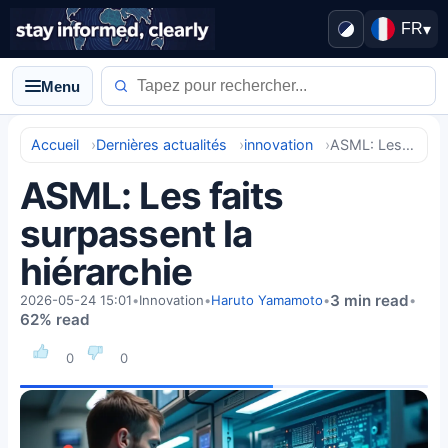
FR
▾
Menu
Accueil
Dernières actualités
innovation
ASML: Les faits surpassent la hiérarchie
ASML: Les faits
surpassent la
hiérarchie
3 min read
2026-05-24 15:01
•
Innovation
•
Haruto Yamamoto
•
•
62% read
0
0