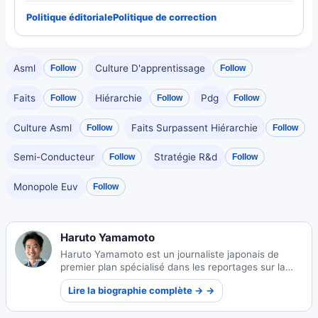
Politique éditoriale
Politique de correction
Asml
Culture D'apprentissage
Follow
Follow
Faits
Hiérarchie
Pdg
Follow
Follow
Follow
Culture Asml
Faits Surpassent Hiérarchie
Follow
Follow
Semi-Conducteur
Stratégie R&d
Follow
Follow
Monopole Euv
Follow
Haruto Yamamoto
Haruto Yamamoto est un journaliste japonais de
premier plan spécialisé dans les reportages sur la
technologie, avec une expertise particulière dans les
Lire la biographie complète → →
innovations en IA et les écosystèmes de startups au
Japon.