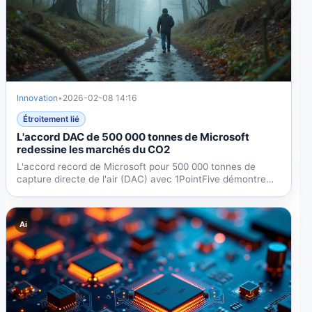
Innovation
•
2026-02-08 14:16
Étroitement lié
L'accord DAC de 500 000 tonnes de Microsoft
redessine les marchés du CO2
L'accord record de Microsoft pour 500 000 tonnes de
capture directe de l'air (DAC) avec 1PointFive démontre
un...
Ai