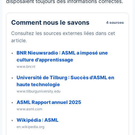
disposaient toujours des informations correctes.
Comment nous le savons
4 sources
Consultez les sources externes liées dans cet
article.
BNR Nieuwsradio : ASML a imposé une
culture d'apprentissage
www.bnr.nl
Université de Tilburg : Succès d'ASML en
haute technologie
www.tilburguniversity.edu
ASML Rapport annuel 2025
www.asml.com
Wikipédia : ASML
en.wikipedia.org