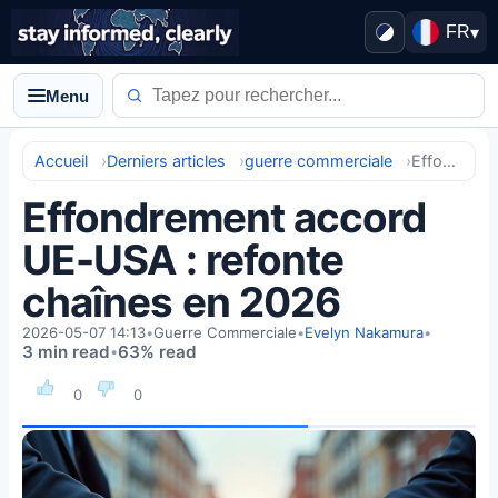
FR
▾
Menu
Accueil
Derniers articles
guerre commerciale
Effondrement accord UE-USA : refonte chaînes en 2026
Effondrement accord
UE-USA : refonte
chaînes en 2026
2026-05-07 14:13
•
Guerre Commerciale
•
Evelyn Nakamura
•
3 min read
63% read
•
0
0