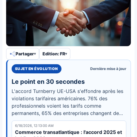
Partager
Edition: FR
SUJET EN ÉVOLUTION
Dernière mise à jour
Le point en 30 secondes
L'accord Turnberry UE-USA s'effondre après les
violations tarifaires américaines. 76% des
professionnels voient les tarifs comme
permanents, 65% des entreprises changent de
sources. L'UE active l'instrument anti-contrainte,
6/18/2026, 12:13:00 AM
forçant une bifurcation des chaînes
Commerce transatlantique : l'accord 2025 et
d'approvisionnement.