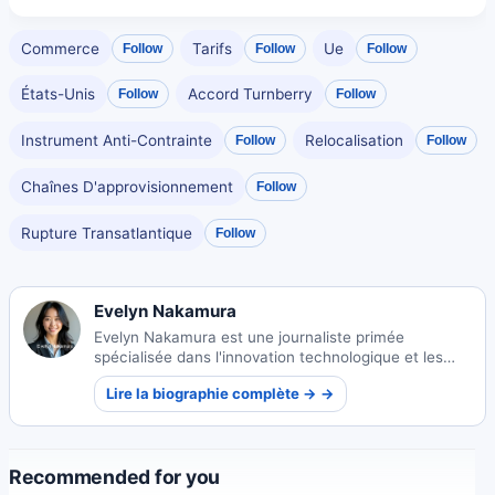
Commerce
Tarifs
Ue
Follow
Follow
Follow
États-Unis
Accord Turnberry
Follow
Follow
Instrument Anti-Contrainte
Relocalisation
Follow
Follow
Chaînes D'approvisionnement
Follow
Rupture Transatlantique
Follow
Evelyn Nakamura
Evelyn Nakamura est une journaliste primée
spécialisée dans l'innovation technologique et les
écosystèmes de startups. Ses reportages
Lire la biographie complète → →
perspicaces éclairent le paysage technologique en
évolution du Japon.
Recommended for you