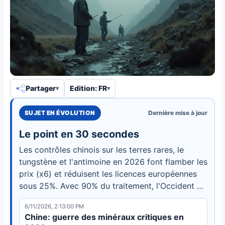
Partager
Edition: FR
SUJET EN ÉVOLUTION
Dernière mise à jour
Le point en 30 secondes
Les contrôles chinois sur les terres rares, le
tungstène et l'antimoine en 2026 font flamber les
prix (x6) et réduisent les licences européennes
sous 25%. Avec 90% du traitement, l'Occident a
12-18 mois pour diversifier ses chaînes
6/11/2026, 2:13:00 PM
d'approvisionnement.
Chine: guerre des minéraux critiques en