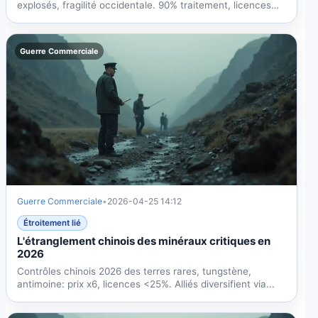
explosés, fragilité occidentale. 90% traitement, licences
en...
Guerre Commerciale
Guerre Commerciale
•
2026-04-25 14:12
Étroitement lié
L'étranglement chinois des minéraux critiques en
2026
Contrôles chinois 2026 des terres rares, tungstène,
antimoine: prix x6, licences <25%. Alliés diversifient via...