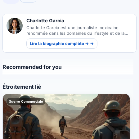
Charlotte Garcia
Charlotte Garcia est une journaliste mexicaine
renommée dans les domaines du lifestyle et de la
mode, connue pour ses commentaires culturels
Lire la biographie complète → →
perspicaces et ses perspectives avant-gardistes.
Recommended for you
Étroitement lié
Guerre Commerciale