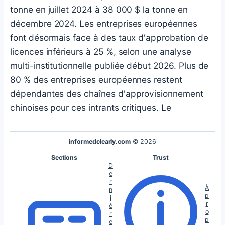
tonne en juillet 2024 à 38 000 $ la tonne en
décembre 2024. Les entreprises européennes
font désormais face à des taux d'approbation de
licences inférieurs à 25 %, selon une analyse
multi-institutionnelle publiée début 2026. Plus de
80 % des entreprises européennes restent
dépendantes des chaînes d'approvisionnement
chinoises pour ces intrants critiques. Le
informedclearly.com
© 2026
Sections
Trust
D
e
r
À
n
p
i
r
è
o
r
p
e