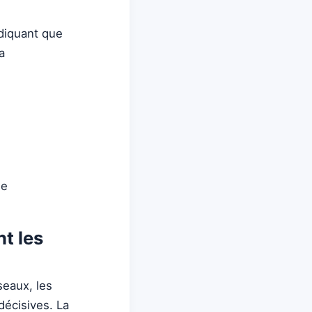
ndiquant que
a
me
t les
seaux, les
décisives. La