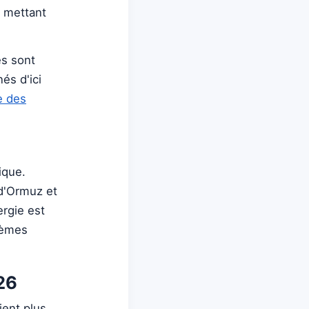
, mettant
es sont
és d'ici
e des
ique.
t d'Ormuz et
ergie est
tèmes
26
ient plus