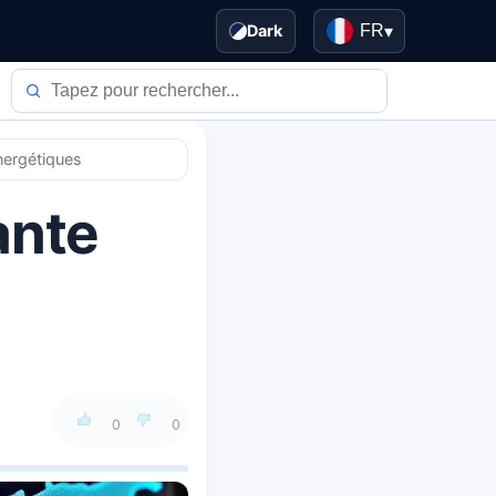
Dark
FR
▾
nergétiques
ante
0
0