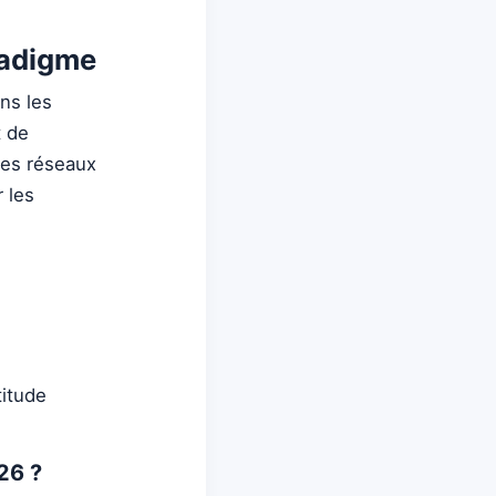
radigme
ns les
t de
des réseaux
r les
titude
26 ?