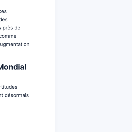
ces
 des
s près de
e comme
augmentation
Mondial
rtitudes
ent désormais