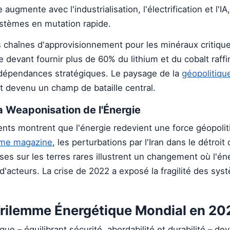
gmente avec l'industrialisation, l'électrification et l'IA
stèmes en mutation rapide.
s chaînes d'approvisionnement pour les minéraux critiqu
ne devant fournir plus de 60% du lithium et du cobalt raffin
dépendances stratégiques. Le paysage de la
géopolitiqu
t devenu un champ de bataille central.
a Weaponisation de l'Énergie
ts montrent que l'énergie redevient une force géopolit
me magazine
, les perturbations par l'Iran dans le détroi
ises sur les terres rares illustrent un changement où l'én
'acteurs. La crise de 2022 a exposé la fragilité des sys
Trilemme Énergétique Mondial en 20
e – équilibrant sécurité, abordabilité et durabilité – dev