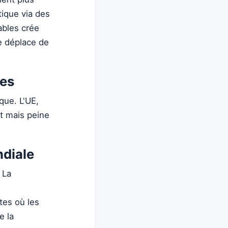
tique via des
ables crée
se déplace de
ues
que. L'UE,
nt mais peine
ndiale
 La
tes où les
e la