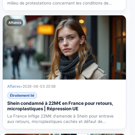
milieu de protestations concernant les conditions de
travail,...
Affaires
Affaires
•
2026-06-03 20:58
Étroitement lié
Shein condamné à 22M€ en France pour retours,
microplastiques | Répression UE
La France inflige 22M€ d'amende à Shein pour entrave
aux retours, microplastiques cachés et défaut de
traçabilité....