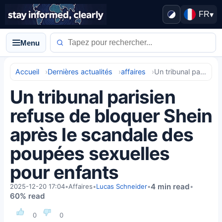
FR
▾
Menu
Accueil
Dernières actualités
affaires
Un tribunal parisien refuse de bloquer Shein après le scandale des poupées sexuelles pour enfants
Un tribunal parisien
refuse de bloquer Shein
après le scandale des
poupées sexuelles
pour enfants
4 min read
2025-12-20 17:04
•
Affaires
•
Lucas Schneider
•
•
60% read
0
0