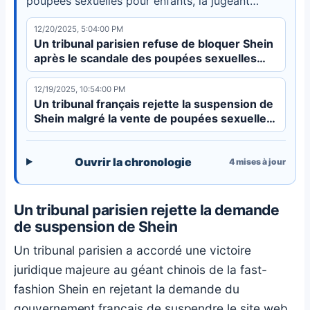
poupées sexuelles pour enfants, la jugeant
"disproportionnée". Shein est toutefois contraint
12/20/2025, 5:04:00 PM
de mettre en place une vérification de l'âge pour
Un tribunal parisien refuse de bloquer Shein
les ventes futures de poupées sexuelles.
après le scandale des poupées sexuelles
pour enfants
12/19/2025, 10:54:00 PM
Un tribunal français rejette la suspension de
Shein malgré la vente de poupées sexuelles
pour enfants
Ouvrir la chronologie
4
mises à jour
Un tribunal parisien rejette la demande
de suspension de Shein
Un tribunal parisien a accordé une victoire
juridique majeure au géant chinois de la fast-
fashion Shein en rejetant la demande du
gouvernement français de suspendre le site web