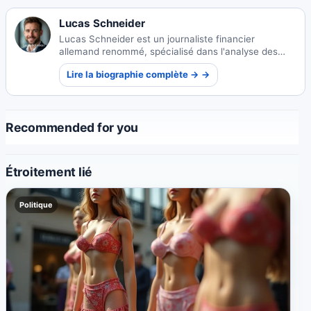
Lucas Schneider
Lucas Schneider est un journaliste financier
allemand renommé, spécialisé dans l'analyse des
marchés mondiaux. Ses reportages perspicaces
Lire la biographie complète → →
démystifient les tendances économiques complexes
pour le grand public.
Recommended for you
Étroitement lié
Politique