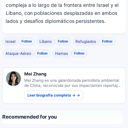
compleja a lo largo de la frontera entre Israel y el
Líbano, con poblaciones desplazadas en ambos
lados y desafíos diplomáticos persistentes.
Israel
Líbano
Refugiados
Follow
Follow
Follow
Ataque-Aéreo
Hamas
Follow
Follow
Mei Zhang
Mei Zhang es una galardonada periodista ambiental
de China, reconocida por sus impactantes reportajes
sobre sostenibilidad. Su trabajo ilumina desafíos
Leer biografía completa → →
ecológicos críticos y sus soluciones.
Recommended for you