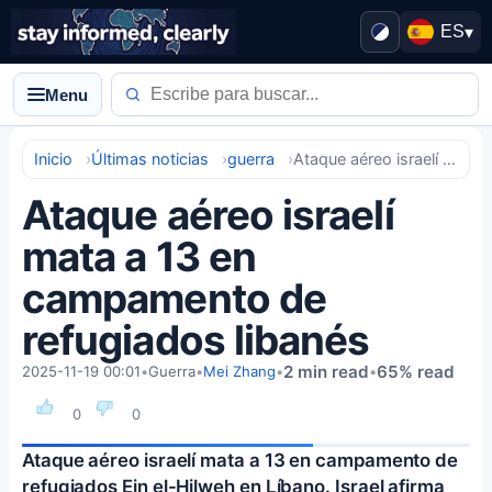
ES
▾
Menu
Inicio
Últimas noticias
guerra
Ataque aéreo israelí mata a 13 en campamento de refugiados libanés
Ataque aéreo israelí
mata a 13 en
campamento de
refugiados libanés
2 min read
65% read
2025-11-19 00:01
•
Guerra
•
Mei Zhang
•
•
0
0
Ataque aéreo israelí mata a 13 en campamento de
refugiados Ein el-Hilweh en Líbano. Israel afirma