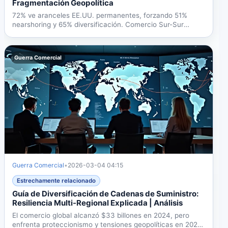
Fragmentación Geopolítica
72% ve aranceles EE.UU. permanentes, forzando 51%
nearshoring y 65% diversificación. Comercio Sur-Sur
57%...
Guerra Comercial
Guerra Comercial
•
2026-03-04 04:15
Estrechamente relacionado
Guía de Diversificación de Cadenas de Suministro:
Resiliencia Multi-Regional Explicada | Análisis
El comercio global alcanzó $33 billones en 2024, pero
enfrenta proteccionismo y tensiones geopolíticas en 2025.