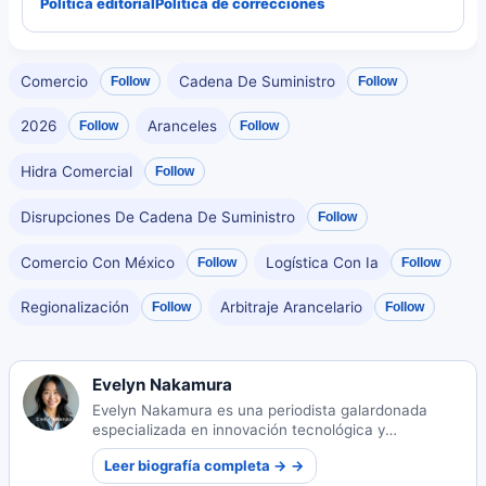
Política editorial
Política de correcciones
Comercio
Cadena De Suministro
Follow
Follow
2026
Aranceles
Follow
Follow
Hidra Comercial
Follow
Disrupciones De Cadena De Suministro
Follow
Comercio Con México
Logística Con Ia
Follow
Follow
Regionalización
Arbitraje Arancelario
Follow
Follow
Evelyn Nakamura
Evelyn Nakamura es una periodista galardonada
especializada en innovación tecnológica y
ecosistemas de startups. Sus perspicaces reportajes
Leer biografía completa → →
iluminan el panorama tecnológico en evolución de