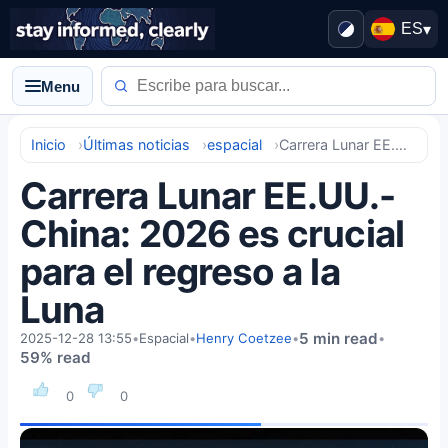
ES
▾
Menu
Inicio
Últimas noticias
espacial
Carrera Lunar EE.UU.-China: 2026 es crucial para el regreso a la Luna
Carrera Lunar EE.UU.-
China: 2026 es crucial
para el regreso a la
Luna
5 min read
2025-12-28 13:55
•
Espacial
•
Henry Coetzee
•
•
59% read
0
0