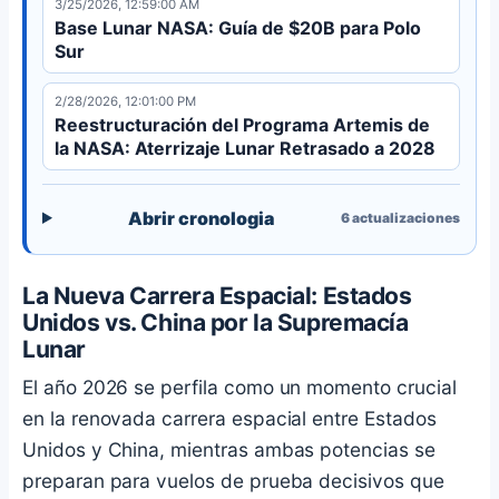
3/25/2026, 12:59:00 AM
tripulado para 2030.
Base Lunar NASA: Guía de $20B para Polo
Sur
2/28/2026, 12:01:00 PM
Reestructuración del Programa Artemis de
la NASA: Aterrizaje Lunar Retrasado a 2028
Abrir cronologia
6
actualizaciones
La Nueva Carrera Espacial: Estados
Unidos vs. China por la Supremacía
Lunar
El año 2026 se perfila como un momento crucial
en la renovada carrera espacial entre Estados
Unidos y China, mientras ambas potencias se
preparan para vuelos de prueba decisivos que