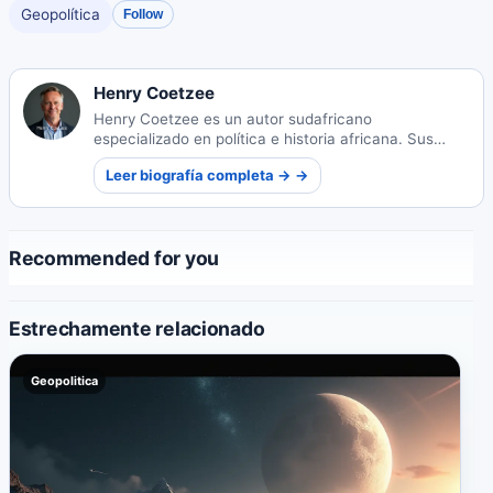
Geopolítica
Follow
Henry Coetzee
Henry Coetzee es un autor sudafricano
especializado en política e historia africana. Sus
obras perspicaces exploran los complejos paisajes
Leer biografía completa → →
sociopolíticos y las narrativas históricas del
continente.
Recommended for you
Estrechamente relacionado
Geopolitica