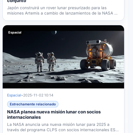
conjunto
Japón construirá un rover lunar presurizado para las
misiones Artemis a cambio de lanzamientos de la NASA y
dos...
Espacial
Espacial
•
2025-11-02 10:14
Estrechamente relacionado
NASA planea nueva misión lunar con socios
internacionales
La NASA anuncia una nueva misión lunar para 2025 a
través del programa CLPS con socios internacionales ESA