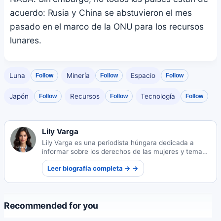
acuerdo: Rusia y China se abstuvieron el mes
pasado en el marco de la ONU para los recursos
lunares.
Luna
Minería
Espacio
Follow
Follow
Follow
Japón
Recursos
Tecnología
Follow
Follow
Follow
Lily Varga
Lily Varga es una periodista húngara dedicada a
informar sobre los derechos de las mujeres y temas
de justicia social. Su trabajo amplifica las voces
Leer biografía completa → →
marginadas y fomenta conversaciones importantes
sobre la igualdad.
Recommended for you