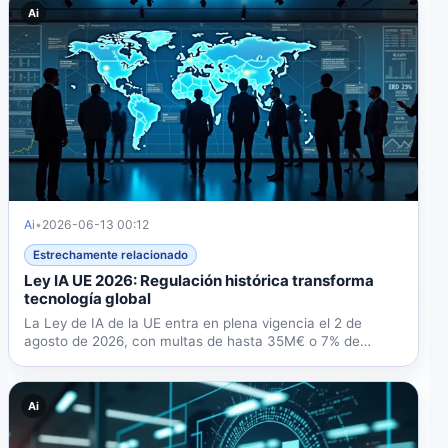
Ai
Ai
•
2026-06-13 00:12
Estrechamente relacionado
Ley IA UE 2026: Regulación histórica transforma
tecnología global
La Ley de IA de la UE entra en plena vigencia el 2 de
agosto de 2026, con multas de hasta 35M€ o 7% de
facturación...
Ai