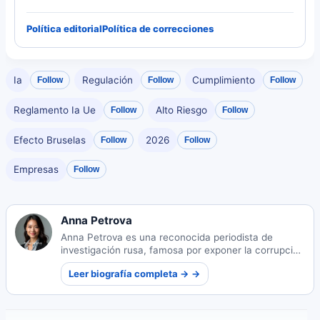
Política editorial
Política de correcciones
Ia
Regulación
Cumplimiento
Follow
Follow
Follow
Reglamento Ia Ue
Alto Riesgo
Follow
Follow
Efecto Bruselas
2026
Follow
Follow
Empresas
Follow
Anna Petrova
Anna Petrova es una reconocida periodista de
investigación rusa, famosa por exponer la corrupción
y los abusos de derechos humanos en Europa del
Leer biografía completa → →
Este a través de sus innovadores reportajes que
desafían las estructuras de poder.