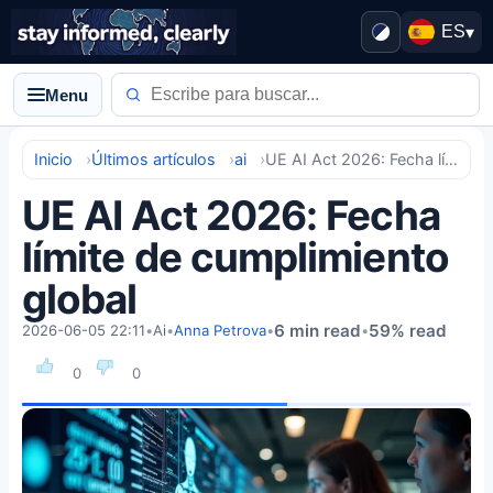
ES
▾
Menu
Inicio
Últimos artículos
ai
UE AI Act 2026: Fecha límite de cumplimiento global
UE AI Act 2026: Fecha
límite de cumplimiento
global
6 min read
59% read
2026-06-05 22:11
•
Ai
•
Anna Petrova
•
•
0
0