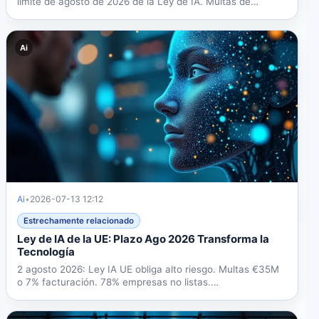
límite de agosto de 2026 de la Ley de IA. Multas de
hasta...
Ai
Ai
•
2026-07-13 12:12
Estrechamente relacionado
Ley de IA de la UE: Plazo Ago 2026 Transforma la
Tecnología
2 agosto 2026: Ley IA UE obliga alto riesgo. Multas €35M
o 7% facturación. 78% empresas no listas.
Cumplimiento,...