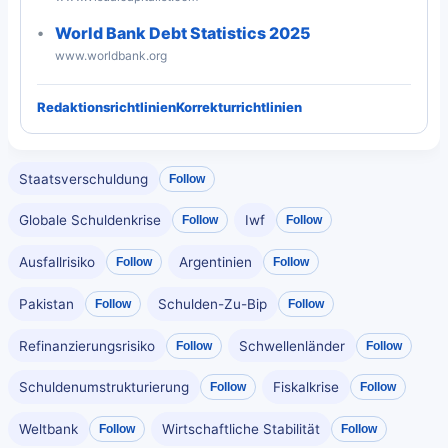
World Bank Debt Statistics 2025
www.worldbank.org
Redaktionsrichtlinien
Korrekturrichtlinien
Staatsverschuldung
Follow
Globale Schuldenkrise
Iwf
Follow
Follow
Ausfallrisiko
Argentinien
Follow
Follow
Pakistan
Schulden-Zu-Bip
Follow
Follow
Refinanzierungsrisiko
Schwellenländer
Follow
Follow
Schuldenumstrukturierung
Fiskalkrise
Follow
Follow
Weltbank
Wirtschaftliche Stabilität
Follow
Follow