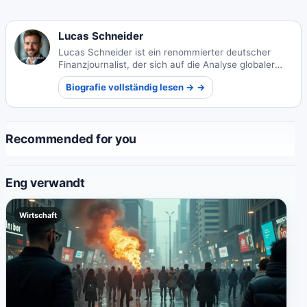
Lucas Schneider
Lucas Schneider ist ein renommierter deutscher
Finanzjournalist, der sich auf die Analyse globaler
Märkte spezialisiert hat. Seine aufschlussreichen
Biografie vollständig lesen → →
Berichte machen komplexe Wirtschaftstrends für ein
breites Publikum verständlich.
Recommended for you
Eng verwandt
Wirtschaft