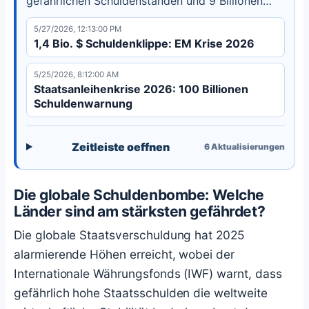
gefährlichen Schuldenständen und 9 Billionen
Dollar Refinanzierungsherausforderungen.
5/27/2026, 12:13:00 PM
Erfahren Sie, welche Länder vor unmittelbaren
1,4 Bio. $ Schuldenklippe: EM Krise 2026
Staatsschuldenkrisen stehen.
5/25/2026, 8:12:00 AM
Staatsanleihenkrise 2026: 100 Billionen
Schuldenwarnung
Zeitleiste oeffnen
6
Aktualisierungen
Die globale Schuldenbombe: Welche
Länder sind am stärksten gefährdet?
Die globale Staatsverschuldung hat 2025
alarmierende Höhen erreicht, wobei der
Internationale Währungsfonds (IWF) warnt, dass
gefährlich hohe Staatsschulden die weltweite