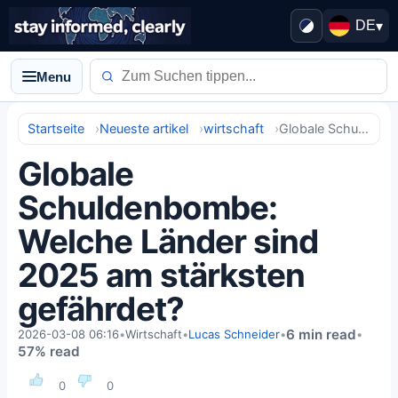
DE
▾
Menu
Startseite
Neueste artikel
wirtschaft
Globale Schuldenbombe: Welche Länder sind 2025 am stärksten gefährdet?
Globale
Schuldenbombe:
Welche Länder sind
2025 am stärksten
gefährdet?
6 min read
2026-03-08 06:16
•
Wirtschaft
•
Lucas Schneider
•
•
57% read
0
0