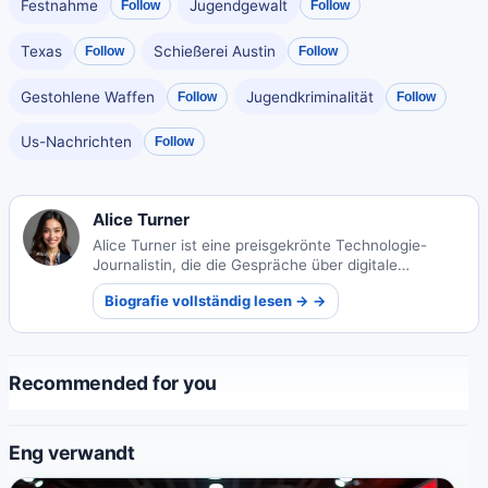
Festnahme
Jugendgewalt
Follow
Follow
Texas
Schießerei Austin
Follow
Follow
Gestohlene Waffen
Jugendkriminalität
Follow
Follow
Us-Nachrichten
Follow
Alice Turner
Alice Turner ist eine preisgekrönte Technologie-
Journalistin, die die Gespräche über digitale
Barrierefreiheit neu gestaltet. Ihre Arbeit verbindet
Biografie vollständig lesen → →
technisches Know-how mit persönlichen
Erzählungen, um unterrepräsentierte Stimmen in der
Technologiebranche zu verstärken.
Recommended for you
Eng verwandt