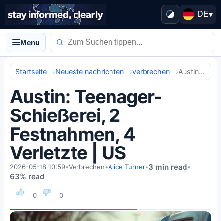
DE
▾
Menu
Startseite
Neueste nachrichten
verbrechen
Austin: Teenager-Schießerei, 2 Festnahmen, 4 Verletzte | US
Austin: Teenager-
Schießerei, 2
Festnahmen, 4
Verletzte | US
3 min read
2026-05-18 10:59
•
Verbrechen
•
Alice Turner
•
•
63% read
0
0