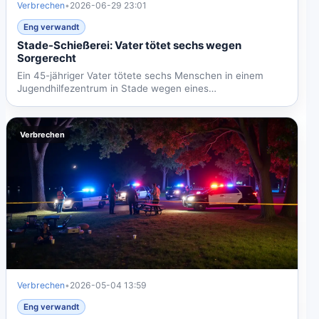
Verbrechen
•
2026-06-29 23:01
Eng verwandt
Stade-Schießerei: Vater tötet sechs wegen
Sorgerecht
Ein 45-jähriger Vater tötete sechs Menschen in einem
Jugendhilfezentrum in Stade wegen eines
Sorgerechtsstreits. Die...
Verbrechen
Verbrechen
•
2026-05-04 13:59
Eng verwandt