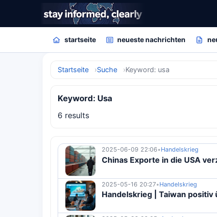
startseite
neueste nachrichten
ne
Startseite
Suche
Keyword: usa
Keyword: Usa
6 results
2025-06-09 22:06
•
Handelskrieg
Chinas Exporte in die USA ve
2025-05-16 20:27
•
Handelskrieg
Handelskrieg | Taiwan positi