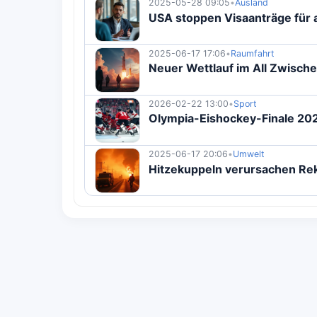
2025-05-28 09:05
•
Ausland
USA stoppen Visaanträge für
2025-06-17 17:06
•
Raumfahrt
Neuer Wettlauf im All Zwisch
2026-02-22 13:00
•
Sport
Olympia-Eishockey-Finale 2026
2025-06-17 20:06
•
Umwelt
Hitzekuppeln verursachen Re