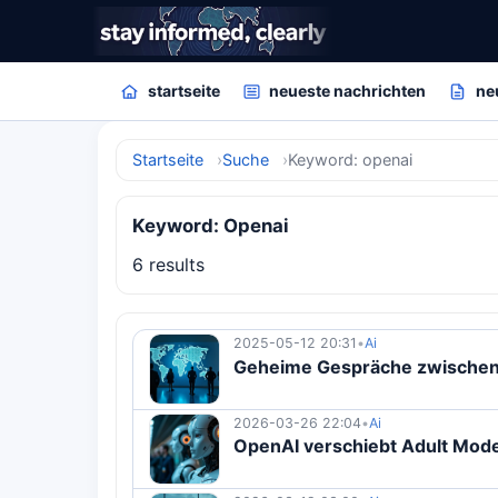
startseite
neueste nachrichten
ne
Startseite
Suche
Keyword: openai
Keyword: Openai
6 results
2025-05-12 20:31
•
Ai
Geheime Gespräche zwischen
2026-03-26 22:04
•
Ai
OpenAI verschiebt Adult Mode