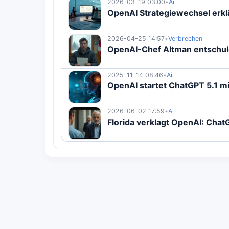
2026-03-19 03:00
•
Ai
OpenAI Strategiewechsel erkl
2026-04-25 14:57
•
Verbrechen
OpenAI-Chef Altman entschuld
2025-11-14 08:46
•
Ai
OpenAI startet ChatGPT 5.1 mi
2026-06-02 17:59
•
Ai
Florida verklagt OpenAI: ChatG