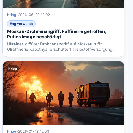
Krieg
•
2026-06-20 12:02
Eng verwandt
Moskau-Drohnenangriff: Raffinerie getroffen,
Putins Image beschädigt
Ukraines größter Drohnenangriff auf Moskau trifft
Ölraffinerie Kapotnya, erschüttert Treibstoffversorgung
und Putins...
Krieg
Krieg
•
2026-01-13 12:03