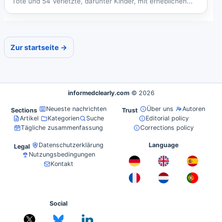
Tote und 54 Verletzte, darunter Kinder, mit erheblichen...
Zur startseite →
informedclearly.com
© 2026
Neueste nachrichten
Über uns
Autoren
Sections
Trust
Artikel
Kategorien
Suche
Editorial policy
Tägliche zusammenfassung
Corrections policy
Datenschutzerklärung
Language
Legal
Nutzungsbedingungen
Kontakt
Social