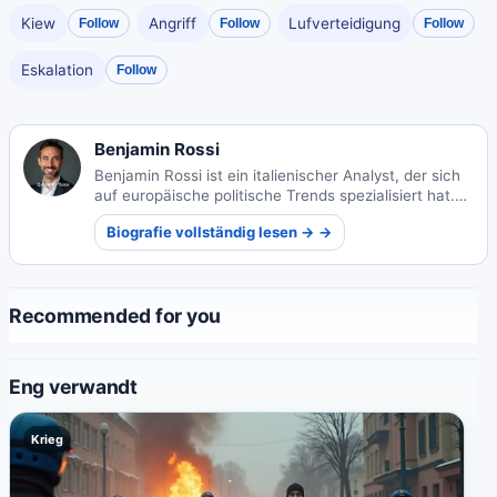
Kiew
Angriff
Lufverteidigung
Follow
Follow
Follow
Eskalation
Follow
Benjamin Rossi
Benjamin Rossi ist ein italienischer Analyst, der sich
auf europäische politische Trends spezialisiert hat.
Seine aufschlussreiche Verfolgung kontinentaler
Biografie vollständig lesen → →
Verschiebungen bietet einzigartige Perspektiven auf
Regierungsführung und Gesellschaft.
Recommended for you
Eng verwandt
Krieg