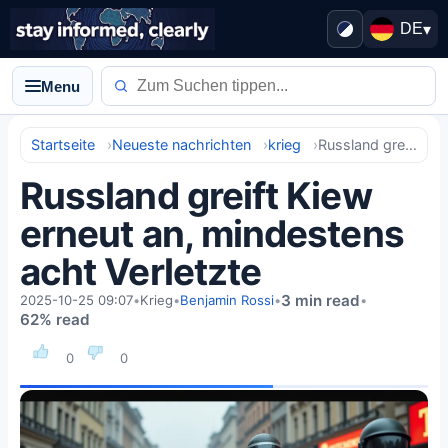
DE
▾
Menu
Startseite
Neueste nachrichten
krieg
Russland greift Kiew erneut an, mindestens acht Verletzte
Russland greift Kiew
erneut an, mindestens
acht Verletzte
3 min read
2025-10-25 09:07
•
Krieg
•
Benjamin Rossi
•
•
62% read
0
0