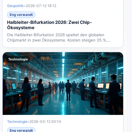
Geopolitik
•
2026-07-12 18:12
Eng verwandt
Halbleiter-Bifurkation 2026: Zwei Chip-
Ökosysteme
Die Halbleiter-Bifurkation 2026 spaltet den globalen
Chipmarkt in zwei Ökosysteme. Kosten steigen 35 %,...
Technologie
Technologie
•
2026-03-12 00:14
Eng verwandt