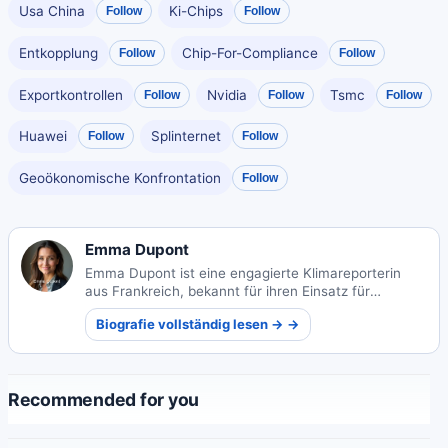
Usa China
Ki-Chips
Follow
Follow
Entkopplung
Chip-For-Compliance
Follow
Follow
Exportkontrollen
Nvidia
Tsmc
Follow
Follow
Follow
Huawei
Splinternet
Follow
Follow
Geoökonomische Konfrontation
Follow
Emma Dupont
Emma Dupont ist eine engagierte Klimareporterin
aus Frankreich, bekannt für ihren Einsatz für
Nachhaltigkeit und ihren einflussreichen
Biografie vollständig lesen → →
Umweltjournalismus, der weltweit Bewusstsein
schafft.
Recommended for you