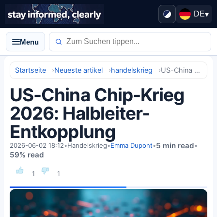
DE
▾
Menu
Startseite
Neueste artikel
handelskrieg
US-China Chip-Krieg 2026: Halbleiter-Entkopplung
US-China Chip-Krieg
2026: Halbleiter-
Entkopplung
5 min read
2026-06-02 18:12
•
Handelskrieg
•
Emma Dupont
•
•
59% read
1
1