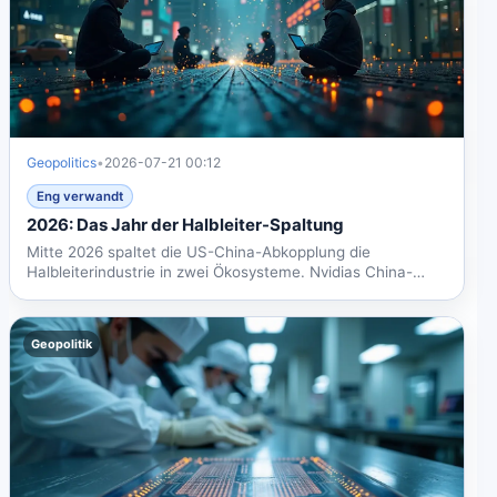
Geopolitics
•
2026-07-21 00:12
Eng verwandt
2026: Das Jahr der Halbleiter-Spaltung
Mitte 2026 spaltet die US-China-Abkopplung die
Halbleiterindustrie in zwei Ökosysteme. Nvidias China-
Anteil fiel auf...
Geopolitik