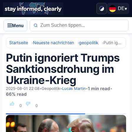
DE
▾
Menu
Startseite
Neueste nachrichten
geopolitik
Putin ignoriert Trumps Sanktionsdrohung im Ukraine-Krieg
Putin ignoriert Trumps
Sanktionsdrohung im
Ukraine-Krieg
1 min read
2025-08-01 22:08
•
Geopolitik
•
Lucas Martin
•
•
66% read
0
0