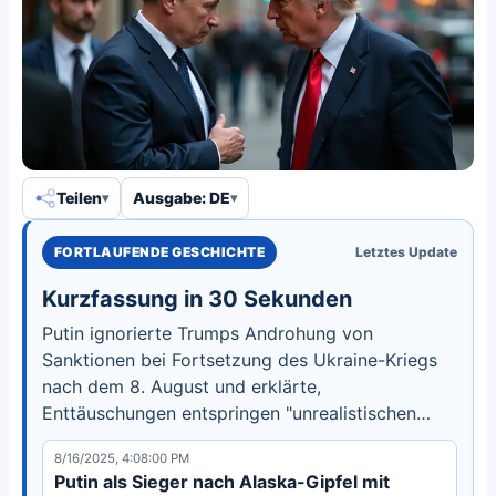
Teilen
Ausgabe: DE
FORTLAUFENDE GESCHICHTE
Letztes Update
Kurzfassung in 30 Sekunden
Putin ignorierte Trumps Androhung von
Sanktionen bei Fortsetzung des Ukraine-Kriegs
nach dem 8. August und erklärte,
Enttäuschungen entspringen "unrealistischen
Erwartungen". Er wiederholte Forderungen nach
8/16/2025, 4:08:00 PM
ukrainischem Gebietsverzicht, militärischer
Putin als Sieger nach Alaska-Gipfel mit
Reduzierung und Regimewechsel, während er