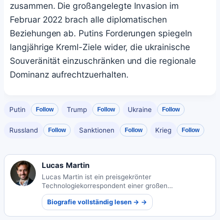
zusammen. Die großangelegte Invasion im
Februar 2022 brach alle diplomatischen
Beziehungen ab. Putins Forderungen spiegeln
langjährige Kreml-Ziele wider, die ukrainische
Souveränität einzuschränken und die regionale
Dominanz aufrechtzuerhalten.
Putin
Trump
Ukraine
Follow
Follow
Follow
Russland
Sanktionen
Krieg
Follow
Follow
Follow
Lucas Martin
Lucas Martin ist ein preisgekrönter
Technologiekorrespondent einer großen
französischen Tageszeitung, bekannt dafür,
Biografie vollständig lesen → →
komplexe Technologiethemen für ein breites
Publikum verständlich zu machen.