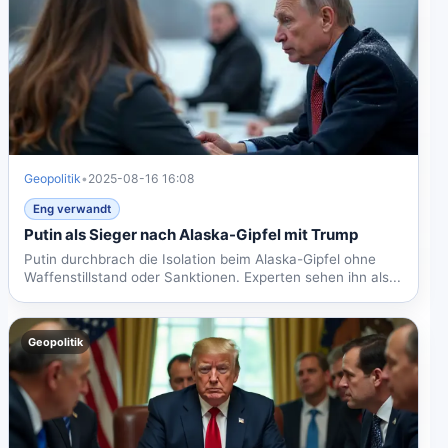
Geopolitik
•
2025-08-16 16:08
Eng verwandt
Putin als Sieger nach Alaska-Gipfel mit Trump
Putin durchbrach die Isolation beim Alaska-Gipfel ohne
Waffenstillstand oder Sanktionen. Experten sehen ihn als...
Geopolitik