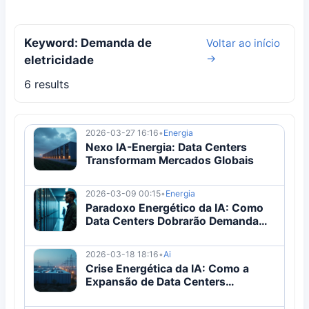
Keyword: Demanda de
Voltar ao início
→
eletricidade
6 results
2026-03-27 16:16
•
Energia
Nexo IA-Energia: Data Centers
Transformam Mercados Globais
2026-03-09 00:15
•
Energia
Paradoxo Energético da IA: Como
Data Centers Dobrarão Demanda
Global por 2030
2026-03-18 18:16
•
Ai
Crise Energética da IA: Como a
Expansão de Data Centers
Remodela os Mercados Globais de
Energia e a Geopolítica