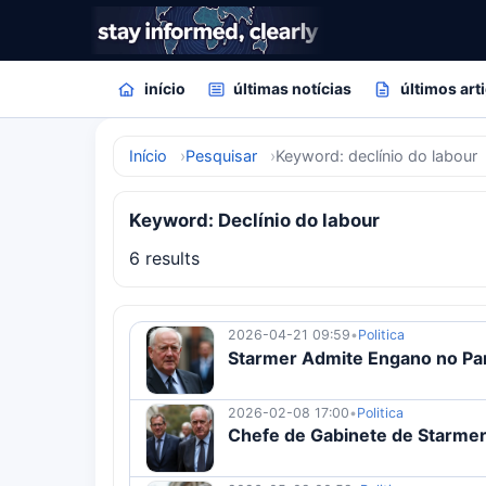
início
últimas notícias
últimos art
Início
Pesquisar
Keyword: declínio do labour
Keyword: Declínio do labour
6 results
2026-04-21 09:59
•
Politica
Starmer Admite Engano no Pa
2026-02-08 17:00
•
Politica
Chefe de Gabinete de Starme