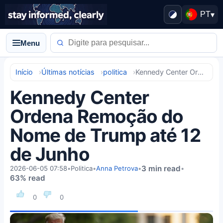
PT
▾
Menu
Início
Últimas notícias
politica
Kennedy Center Ordena Remoção do Nome de Trump até 12 de Junho
Kennedy Center
Ordena Remoção do
Nome de Trump até 12
de Junho
3 min read
2026-06-05 07:58
•
Politica
•
Anna Petrova
•
•
63% read
0
0