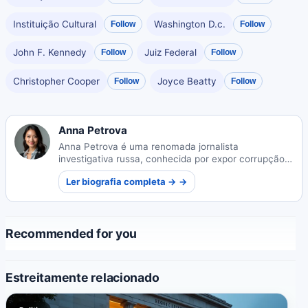
Instituição Cultural
Washington D.c.
Follow
Follow
John F. Kennedy
Juiz Federal
Follow
Follow
Christopher Cooper
Joyce Beatty
Follow
Follow
Anna Petrova
Anna Petrova é uma renomada jornalista
investigativa russa, conhecida por expor corrupção e
violações de direitos humanos em toda a Europa
Ler biografia completa → →
Oriental através de seus relatórios inovadores que
desafiam estruturas de poder.
Recommended for you
Estreitamente relacionado