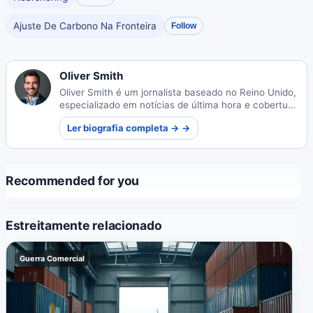
Ajuste De Carbono Na Fronteira
Follow
Oliver Smith
Oliver Smith é um jornalista baseado no Reino Unido,
especializado em notícias de última hora e cobertura
de eventos ao vivo, entregando relatórios oportunos
Ler biografia completa → →
ao público global com precisão e perspicácia.
Recommended for you
Estreitamente relacionado
Guerra Comercial