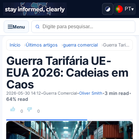
PT
▾
Menu
Início
Últimos artigos
guerra comercial
Guerra Tarifária UE-EUA 2026: Cadeias em Caos
Guerra Tarifária UE-
EUA 2026: Cadeias em
Caos
3 min read
2026-05-30 14:12
•
Guerra Comercial
•
Oliver Smith
•
•
64% read
0
0