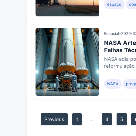
espaço
com
Espacial
•
2026-02
NASA Arte
Falhas Téc
NASA adia po
reformulação
teste em...
NASA
prog
Previous
1
…
4
5