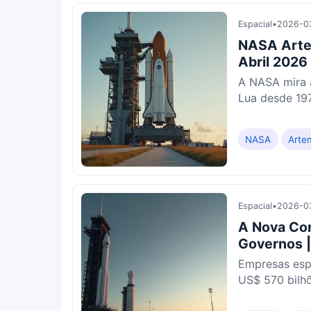
Espacial
•
2026-03
NASA Artem
Abril 2026
A NASA mira a
Lua desde 197
NASA
Artem
Espacial
•
2026-03
A Nova Cor
Governos |
Empresas esp
US$ 570 bilh
lançamentos,..