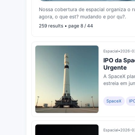
Nossa cobertura de espacial organiza o r
agora, o que est? mudando e por qu?.
259 results • page 8 / 44
Espacial
•
2026-0
IPO da Spa
Urgente
A SpaceX plan
estreia em ju
SpaceX
IP
Espacial
•
2026-0