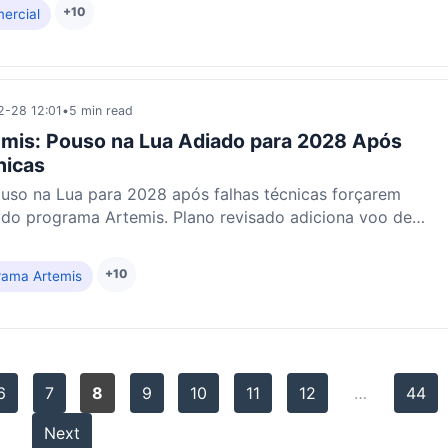
+10
ercial
-28 12:01
•
5 min read
mis: Pouso na Lua Adiado para 2028 Após
nicas
uso na Lua para 2028 após falhas técnicas forçarem
 do programa Artemis. Plano revisado adiciona voo de
+10
rama Artemis
6
7
8
9
10
11
12
…
44
Next