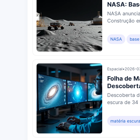
NASA: Base
NASA anuncia
Construção e
NASA
base
Espacial
•
2026-03
Folha de M
Descobert
Descoberta d
escura de 34 
matéria escur