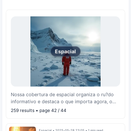
Espacial
Nossa cobertura de espacial organiza o ru?do
informativo e destaca o que importa agora, o
que est? mudando e por qu?.
259 results • page 42 / 44
Espacial
•
2025-05-28 23:05
•
1 min read