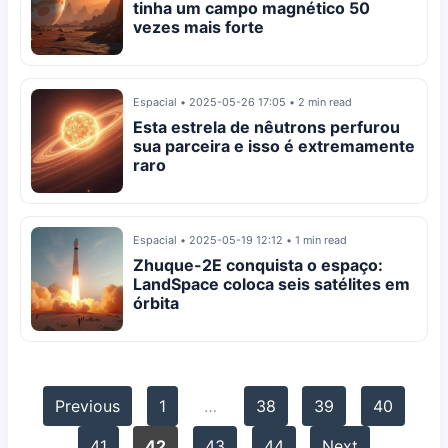
tinha um campo magnético 50
vezes mais forte
Espacial
•
2025-05-26 17:05
•
2 min read
Esta estrela de nêutrons perfurou
sua parceira e isso é extremamente
raro
Espacial
•
2025-05-19 12:12
•
1 min read
Zhuque-2E conquista o espaço:
LandSpace coloca seis satélites em
órbita
Previous
1
…
38
39
40
41
42
43
44
Next