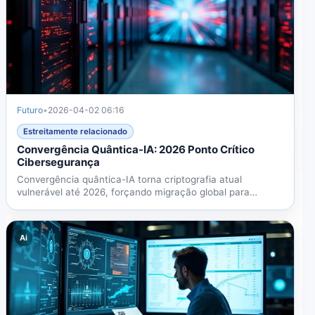
Futuro
•
2026-04-02 06:16
Estreitamente relacionado
Convergência Quântica-IA: 2026 Ponto Crítico
Cibersegurança
Convergência quântica-IA torna criptografia atual
vulnerável até 2026, forçando migração global para
segurança...
Ai