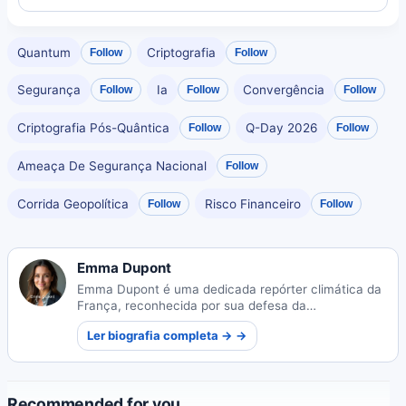
Quantum
Criptografia
Follow
Follow
Segurança
Ia
Convergência
Follow
Follow
Follow
Criptografia Pós-Quântica
Q-Day 2026
Follow
Follow
Ameaça De Segurança Nacional
Follow
Corrida Geopolítica
Risco Financeiro
Follow
Follow
Emma Dupont
Emma Dupont é uma dedicada repórter climática da
França, reconhecida por sua defesa da
sustentabilidade e pelo jornalismo ambiental
Ler biografia completa → →
impactante que inspira conscientização global.
Recommended for you