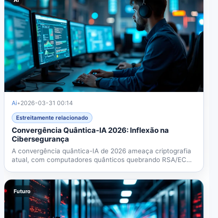
Ai
•
2026-03-31 00:14
Estreitamente relacionado
Convergência Quântica-IA 2026: Inflexão na
Cibersegurança
A convergência quântica-IA de 2026 ameaça criptografia
atual, com computadores quânticos quebrando RSA/ECC
em 5...
Futuro