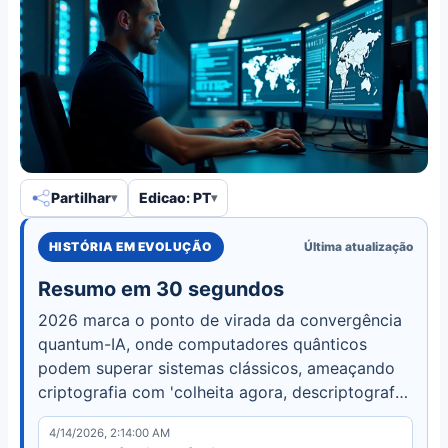
Partilhar
Edicao: PT
HISTÓRIA EM EVOLUÇÃO
Última atualização
Resumo em 30 segundos
2026 marca o ponto de virada da convergência
quantum-IA, onde computadores quânticos
podem superar sistemas clássicos, ameaçando
criptografia com 'colheita agora, descriptografa
depois'. Saiba sobre Q-Day, segurança nacional e
4/14/2026, 2:14:00 AM
migração pós-quântica.