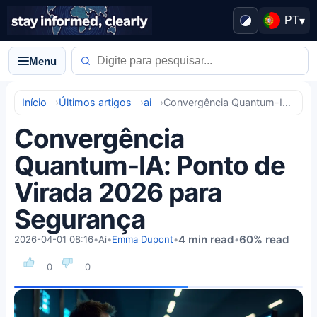
PT
▾
Menu
Início
Últimos artigos
ai
Convergência Quantum-IA: Ponto de Virada 2026 para Segurança
Convergência
Quantum-IA: Ponto de
Virada 2026 para
Segurança
4 min read
60% read
2026-04-01 08:16
•
Ai
•
Emma Dupont
•
•
0
0