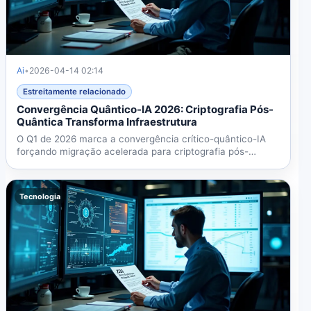
Ai
•
2026-04-14 02:14
Estreitamente relacionado
Convergência Quântico-IA 2026: Criptografia Pós-
Quântica Transforma Infraestrutura
O Q1 de 2026 marca a convergência crítico-quântico-IA
forçando migração acelerada para criptografia pós-
quântica....
Tecnologia