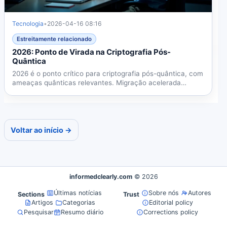
Tecnologia
•
2026-04-16 08:16
Estreitamente relacionado
2026: Ponto de Virada na Criptografia Pós-
Quântica
2026 é o ponto crítico para criptografia pós-quântica, com
ameaças quânticas relevantes. Migração acelerada
protege...
Voltar ao início →
informedclearly.com
© 2026
Últimas notícias
Sobre nós
Autores
Sections
Trust
Artigos
Categorias
Editorial policy
Pesquisar
Resumo diário
Corrections policy