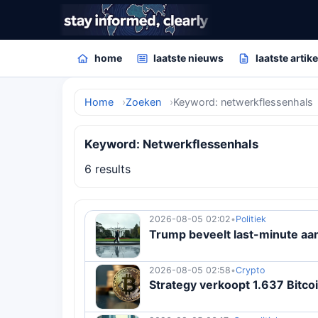
home
laatste nieuws
laatste artik
Home
Zoeken
Keyword: netwerkflessenhals
Keyword: Netwerkflessenhals
6 results
2026-08-05 02:02
•
Politiek
Trump beveelt last-minute aan
2026-08-05 02:58
•
Crypto
Strategy verkoopt 1.637 Bitcoi