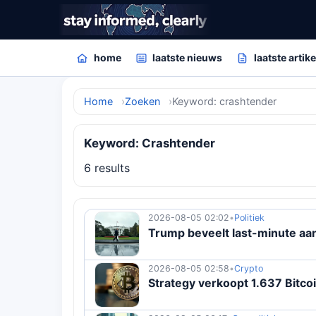
home
laatste nieuws
laatste artik
Home
Zoeken
Keyword: crashtender
Keyword: Crashtender
6 results
2026-08-05 02:02
•
Politiek
Trump beveelt last-minute aan
2026-08-05 02:58
•
Crypto
Strategy verkoopt 1.637 Bitcoi