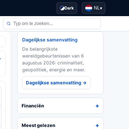
Dark
NL
▾
Dagelijkse samenvatting
De belangrijkste
wereldgebeurtenissen van 6
→
augustus 2026: criminaliteit,
geopolitiek, energie en meer.
Dagelijkse samenvatting →
Financiën
Meest gelezen