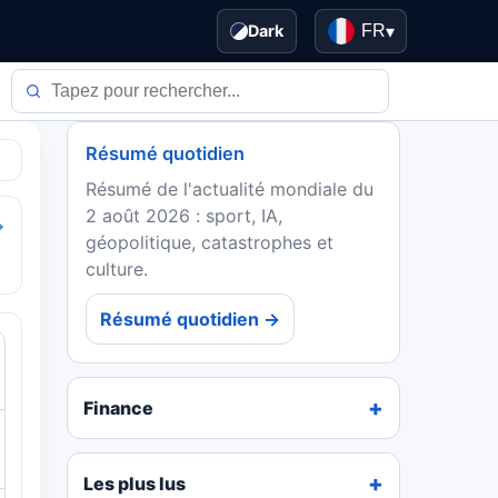
Dark
FR
▾
Résumé quotidien
Résumé de l'actualité mondiale du
2 août 2026 : sport, IA,
→
géopolitique, catastrophes et
culture.
Résumé quotidien →
Finance
Les plus lus