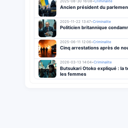
2025-08-30 16:08
•
Criminalite
Ancien président du parlement
2025-11-22 13:47
•
Criminalite
Politicien britannique condam
2025-06-11 12:06
•
Criminalite
Cinq arrestations après de nou
2026-03-13 14:04
•
Criminalite
Butsukari Otoko expliqué : la
les femmes