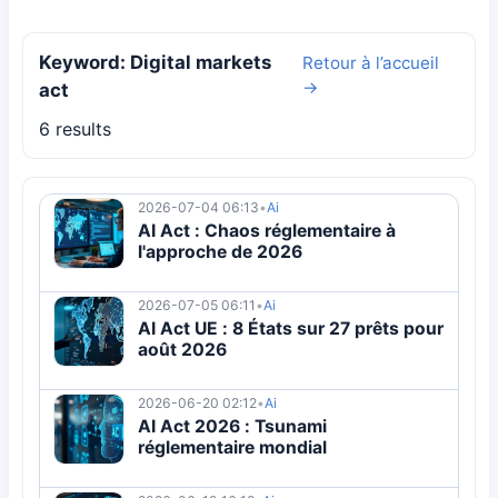
Keyword: Digital markets
Retour à l’accueil
→
act
6 results
2026-07-04 06:13
•
Ai
AI Act : Chaos réglementaire à
l'approche de 2026
2026-07-05 06:11
•
Ai
AI Act UE : 8 États sur 27 prêts pour
août 2026
2026-06-20 02:12
•
Ai
AI Act 2026 : Tsunami
réglementaire mondial