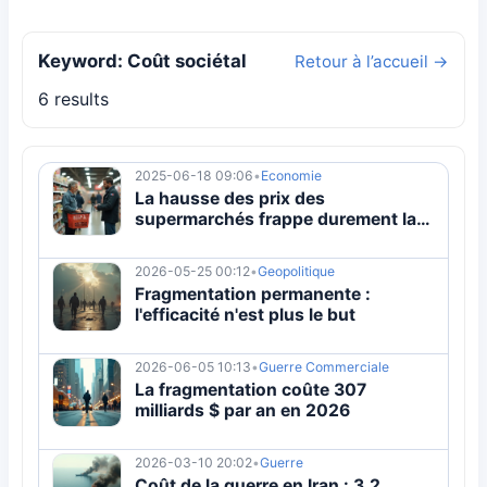
Keyword: Coût sociétal
Retour à l’accueil →
6 results
2025-06-18 09:06
•
Economie
La hausse des prix des
supermarchés frappe durement la
classe moyenne dans la crise du
coût de la vie
2026-05-25 00:12
•
Geopolitique
Fragmentation permanente :
l'efficacité n'est plus le but
2026-06-05 10:13
•
Guerre Commerciale
La fragmentation coûte 307
milliards $ par an en 2026
2026-03-10 20:02
•
Guerre
Coût de la guerre en Iran : 3,2