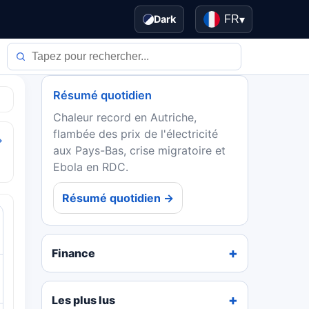
Dark
FR
▾
Résumé quotidien
Chaleur record en Autriche,
flambée des prix de l'électricité
→
aux Pays-Bas, crise migratoire et
Ebola en RDC.
Résumé quotidien →
Finance
Les plus lus