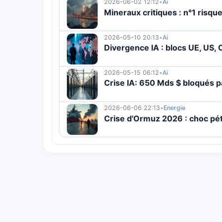
2026-06-02 12:12
•
Ai
Mineraux critiques : n°1 risqu
2026-05-10 20:13
•
Ai
Divergence IA : blocs UE, US, 
2026-05-15 06:12
•
Ai
Crise IA: 650 Mds $ bloqués p
2026-06-06 22:13
•
Energie
Crise d'Ormuz 2026 : choc pét