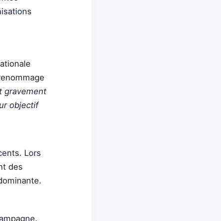
isations
ationale
e renommage
nt gravement
ur objectif
ents. Lors
ant des
 dominante.
 campagne.