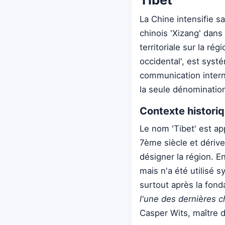
La Chine intensifie s
chinois 'Xizang' dans 
territoriale sur la rég
occidental', est sys
communication interna
la seule dénomination
Contexte historiqu
Le nom 'Tibet' est ap
7ème siècle et dérive
désigner la région. E
mais n'a été utilisé
surtout après la fon
l'une des dernières c
Casper Wits, maître d