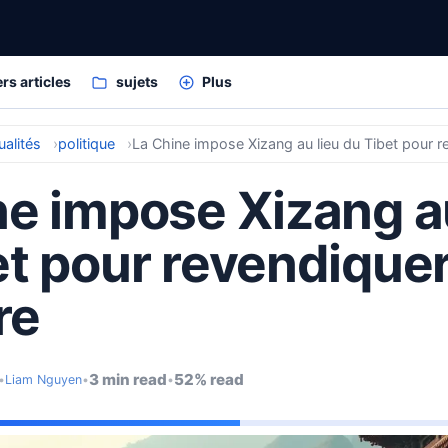
rs articles
sujets
Plus
ualités
politique
La Chine impose Xizang au lieu du Tibet pour rev
ne impose Xizang au
t pour revendiquer
re
3 min read
52% read
•
Liam Nguyen
•
•