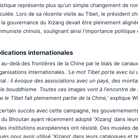
stique représente plus qu'un simple changement de nom
lculée. Lors de sa récente visite au Tibet, le président ch
 la gouvernance du Xizang devait être pleinement alignée
mmuniste chinois, soulignant ainsi l'importance politique
lications internationales
u-delà des frontières de la Chine par le biais de canau
ganisations internationales.
'Le mot Tibet porte avec lui
nal : il évoque des associations avec un pays, des mont
t le bouddhisme. Toutes ces images vont à l'encontre de 
e le Tibet fait pleinement partie de la Chine,'
explique Wi
certain succès avec cette campagne, les gouvernement
t du Bhoutan ayant récemment adopté 'Xizang' dans leu
 les institutions européennes ont résisté. Des musées de
ués pour avoir utilisé 'Xizang' dans leurs catalogues et t