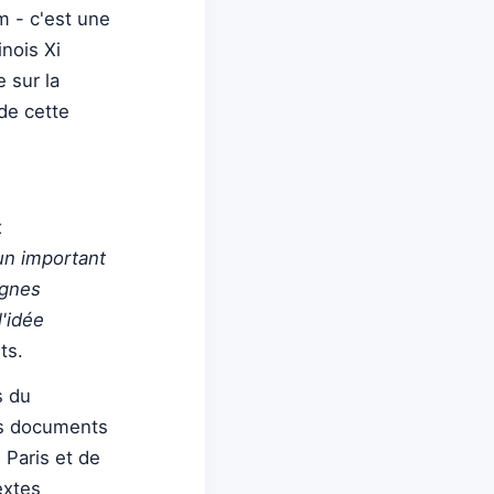
 - c'est une
inois Xi
 sur la
 de cette
x
 un important
agnes
l'idée
ts.
s du
rs documents
 Paris et de
extes