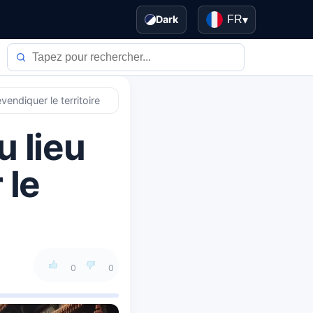
Dark
FR
▾
endiquer le territoire
 lieu
 le
0
0