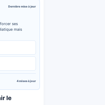
Dernière mise à jour
nforcer ses
diatique mais
4
mises à jour
r le