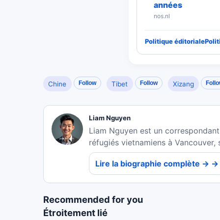
années
nos.nl
Politique éditoriale
Poli
Follow
Follow
Foll
Chine
Tibet
Xizang
Liam Nguyen
Liam Nguyen est un correspondant p
réfugiés vietnamiens à Vancouver, s
Lire la biographie complète → →
Recommended for you
Étroitement lié