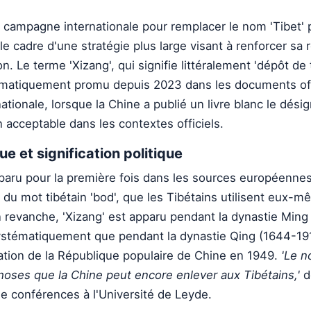
a campagne internationale pour remplacer le nom 'Tibet' 
le cadre d'une stratégie plus large visant à renforcer sa 
ion. Le terme 'Xizang', qui signifie littéralement 'dépôt de
tématiquement promu depuis 2023 dans les documents offi
tionale, lorsque la Chine a publié un livre blanc le dé
 acceptable dans les contextes officiels.
e et signification politique
paru pour la première fois dans les sources européennes
 du mot tibétain 'bod', que les Tibétains utilisent eux-
n revanche, 'Xizang' est apparu pendant la dynastie Min
 systématiquement que pendant la dynastie Qing (1644-19
dation de la République populaire de Chine en 1949.
'Le n
hoses que la Chine peut encore enlever aux Tibétains,'
d
e conférences à l'Université de Leyde.