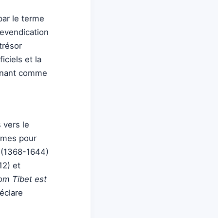
par le terme
revendication
 trésor
ciels et la
signant comme
 vers le
mêmes pour
g (1368-1644)
12) et
om Tibet est
éclare