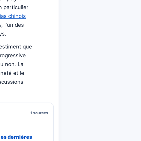
 particulier
ias chinois
y, l'un des
ys.
 estiment que
progressive
ou non. La
neté et le
iscussions
1 sources
ces dernières