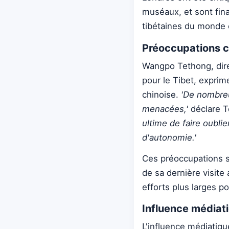
muséaux, et sont fina
tibétaines du monde e
Préoccupations cu
Wangpo Tethong, dire
pour le Tibet, expr
chinoise.
'De nombreu
menacées,'
déclare 
ultime de faire oublie
d'autonomie.'
Ces préoccupations s
de sa dernière visite a
efforts plus larges po
Influence médiati
L'influence médiatiqu