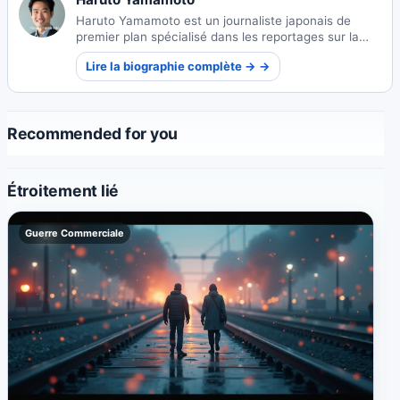
Haruto Yamamoto est un journaliste japonais de
premier plan spécialisé dans les reportages sur la
technologie, avec une expertise particulière dans les
Lire la biographie complète → →
innovations en IA et les écosystèmes de startups au
Japon.
Recommended for you
Étroitement lié
Guerre Commerciale