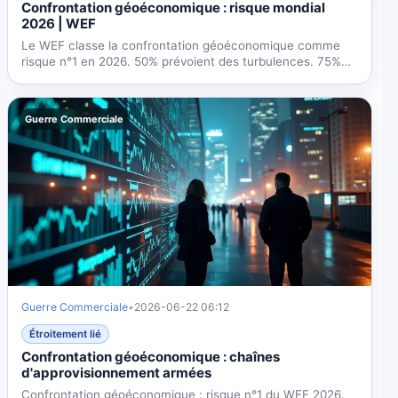
Confrontation géoéconomique : risque mondial
2026 | WEF
Le WEF classe la confrontation géoéconomique comme
risque n°1 en 2026. 50% prévoient des turbulences. 75%
des PDG...
Guerre Commerciale
Guerre Commerciale
•
2026-06-22 06:12
Étroitement lié
Confrontation géoéconomique : chaînes
d'approvisionnement armées
Confrontation géoéconomique : risque n°1 du WEF 2026.