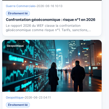
Guerre Commerciale
•
2026-06-16 10:13
Étroitement lié
Confrontation géoéconomique : risque n°1 en 2026
Le rapport 2026 du WEF classe la confrontation
géoéconomique comme risque n°1. Tarifs, sanctions,
fragmentation des...
Geopolitique
Geopolitique
•
2026-06-23 04:11
Étroitement lié