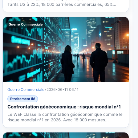
Tarifs US à 22%, 18 000 barrières commerciales, 65%
des...
Guerre Commerciale
Guerre Commerciale
•
2026-06-11 06:11
Étroitement lié
Confrontation géoéconomique : risque mondial n°1
Le WEF classe la confrontation géoéconomique comme le
risque mondial n°1 en 2026. Avec 18 000 mesures...