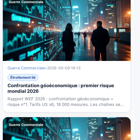
Guerre Commerciale
Guerre Commerciale
•
2026-05-09 16:13
Étroitement lié
Confrontation géoéconomique : premier risque
mondial 2026
Rapport WEF 2026 : confrontation géoéconomique =
risque n°1. Tarifs US x6, 18 000 mesures. Les chaînes se...
Guerre Commerciale