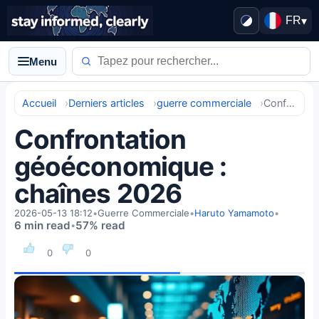
FR
▾
Menu
Accueil
Derniers articles
guerre commerciale
Confrontation géoéconomique : chaînes 2026
Confrontation
géoéconomique :
chaînes 2026
2026-05-13 18:12
•
Guerre Commerciale
•
Haruto Yamamoto
•
6 min read
57% read
•
0
0