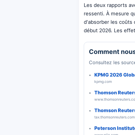
Les deux rapports ave
ressenti. À mesure qu
d'absorber les coûts 
début 2026.
Les effet
Comment nous
Consultez les source
KPMG 2026 Globa
kpmg.com
Thomson Reuters
www.thomsonreuters.c
Thomson Reuters
tax.thomsonreuters.com
Peterson Institut
www.piie.com