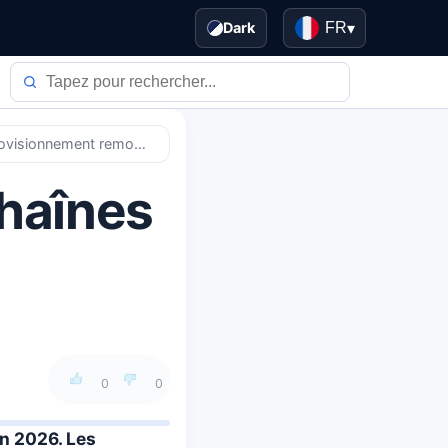
Dark
FR
▾
Volatilité tarifaire 2026 : chaînes d'approvisionnement remodelées
chaînes
0
0
en 2026. Les