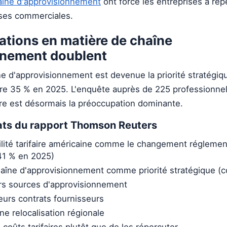
haîne d'approvisionnement
ont forcé les entreprises à re
ses commerciales.
tions en matière de chaîne
nnement doublent
ne d'approvisionnement est devenue la priorité stratégi
re 35 % en 2025. L'enquête auprès de 225 professionne
faire est désormais la préoccupation dominante.
tats du rapport Thomson Reuters
tilité tarifaire américaine comme le changement réglement
41 % en 2025)
haîne d'approvisionnement comme priorité stratégique (c
rs sources d'approvisionnement
eurs contrats fournisseurs
e relocalisation régionale
coûts tarifaires plutôt que de les répercuter