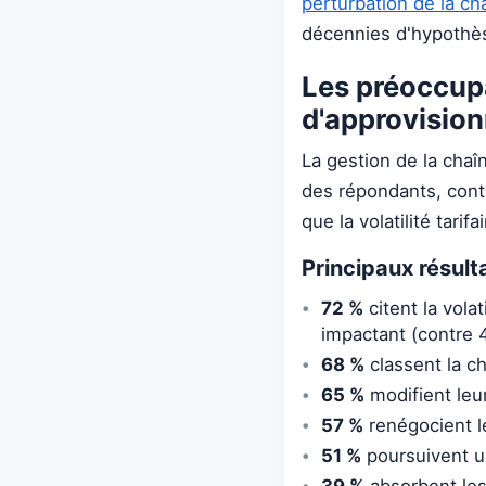
perturbation de la c
décennies d'hypothè
Les préoccupa
d'approvisio
La gestion de la chaî
des répondants, cont
que la volatilité tari
Principaux résul
72 %
citent la vola
impactant (contre 
68 %
classent la c
65 %
modifient leu
57 %
renégocient l
51 %
poursuivent un
39 %
absorbent les 