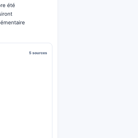
ore été
iront
plémentaire
5 sources