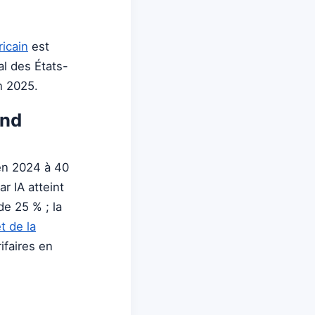
icain
est
l des États-
n 2025.
and
 en 2024 à 40
r IA atteint
e 25 % ; la
t de la
ifaires en