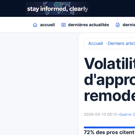
accueil
dernières actualités
dernie
Accueil
Derniers artic
Volatil
d'appr
remod
2026-05-13 00:12
•
Guerre 
72% des pros citent 