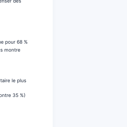
penser des
que pour 68 %
ls montre
aire le plus
ontre 35 %)