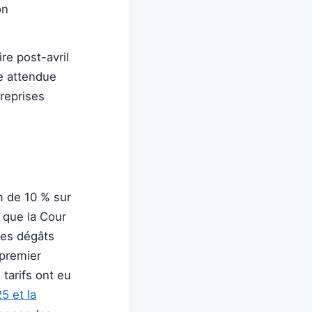
on
re post-avril
e attendue
reprises
m de 10 % sur
 que la Cour
les dégâts
 premier
tarifs ont eu
5 et la