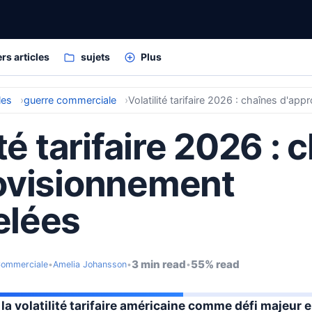
rs articles
sujets
Plus
les
guerre commerciale
ité tarifaire 2026 : 
ovisionnement
elées
3 min read
55% read
Commerciale
•
Amelia Johansson
•
•
la volatilité tarifaire américaine comme défi majeur 