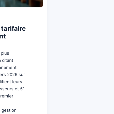
tarifaire
nt
 plus
 citant
ionnement
ers 2026 sur
fient leurs
sseurs et 51
premier
a gestion