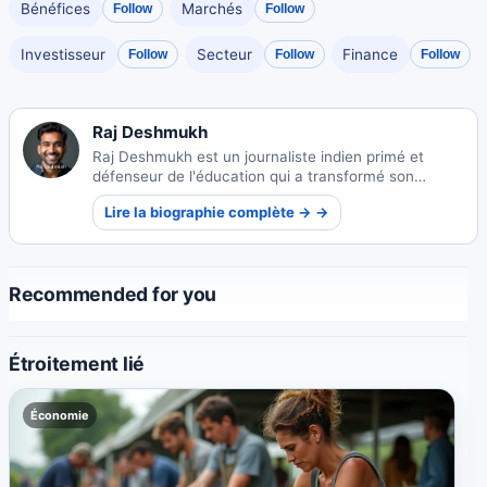
Bénéfices
Marchés
Follow
Follow
Investisseur
Secteur
Finance
Follow
Follow
Follow
Raj Deshmukh
Raj Deshmukh est un journaliste indien primé et
défenseur de l'éducation qui a transformé son
expérience personnelle en reportages percutants sur
Lire la biographie complète → →
les écoles rurales. Son travail a déclenché des
réformes politiques et lui a valu une reconnaissance
internationale tout en mentorant les générations
futures.
Recommended for you
Étroitement lié
Économie