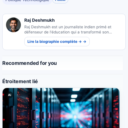
Raj Deshmukh
Raj Deshmukh est un journaliste indien primé et
défenseur de l'éducation qui a transformé son
expérience personnelle en reportages percutants sur
Lire la biographie complète → →
les écoles rurales. Son travail a déclenché des
réformes politiques et lui a valu une reconnaissance
internationale tout en mentorant les générations
futures.
Recommended for you
Étroitement lié
Ai