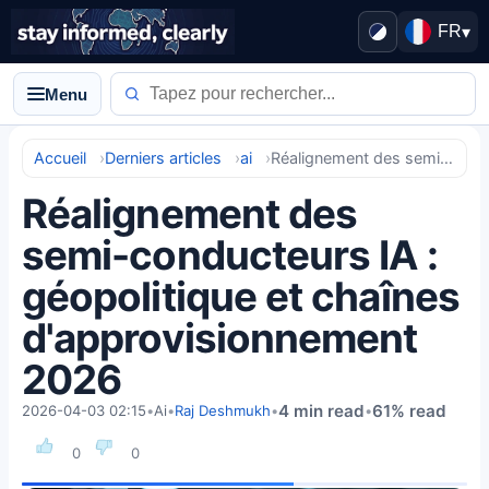
FR
▾
Menu
Accueil
Derniers articles
ai
Réalignement des semi-conducteurs IA : géopolitique et chaînes d'approvisionnement 2026
Réalignement des
semi-conducteurs IA :
géopolitique et chaînes
d'approvisionnement
2026
4 min read
61% read
2026-04-03 02:15
•
Ai
•
Raj Deshmukh
•
•
0
0