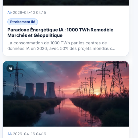
Ai
•
2026-04-10 04:15
Étroitement lié
Paradoxe Énergétique IA : 1000 TWh Remodèle
Marchés et Géopolitique
La consommation de 1000 TWh par les centres de
données IA en 2026, avec 50% des projets mondiaux
retardés,...
Ai
Ai
•
2026-04-16 04:16