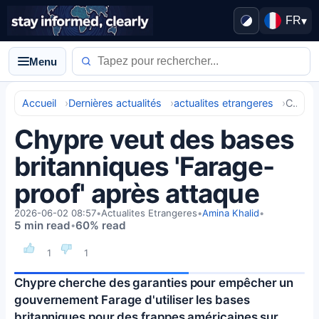
FR
▾
Menu
Accueil
Dernières actualités
actualites etrangeres
Chypre veut des bases britanniques 'Farage-proof' après attaque
Chypre veut des bases
britanniques 'Farage-
proof' après attaque
2026-06-02 08:57
•
Actualites Etrangeres
•
Amina Khalid
•
5 min read
60% read
•
1
1
Chypre cherche des garanties pour empêcher un
gouvernement Farage d'utiliser les bases
britanniques pour des frappes américaines sur