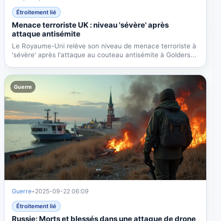
Étroitement lié
Menace terroriste UK : niveau 'sévère' après
attaque antisémite
Le Royaume-Uni relève son niveau de menace terroriste à
'sévère' après l'attaque au couteau antisémite à Golders...
Guerre
Guerre
•
2025-09-22 06:09
Étroitement lié
Russie: Morts et blessés dans une attaque de drone