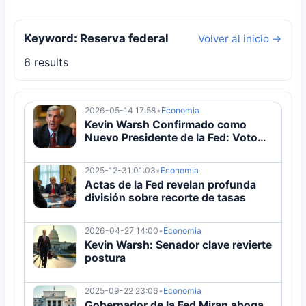
Keyword: Reserva federal
Volver al inicio →
6 results
2026-05-14 17:58
•
Economia
Kevin Warsh Confirmado como
Nuevo Presidente de la Fed: Voto
54-45
2025-12-31 01:03
•
Economia
Actas de la Fed revelan profunda
división sobre recorte de tasas
2026-04-27 14:00
•
Economia
Kevin Warsh: Senador clave revierte
postura
2025-09-22 23:06
•
Economia
Gobernador de la Fed Miran aboga