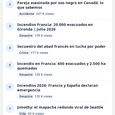
Pareja asesinada por oso negro en Canadá: lo
2
que sabemos
Accidente
247 K views
Incendios Francia: 20.000 evacuados en
3
Gironda | Julio 2026
Desastre
179 K views
Secuestro del abad francés en lucha por poder
4
Crime
177 K views
Incendio en Francia: 400 evacuados y 2.500 ha
5
quemadas
Desastre
129 K views
Incendios 2026: Francia y España declaran
6
emergencia
Desastre
125 K views
Jimothy: el mapache redondo viral de Seattle
7
Vida
93 K views