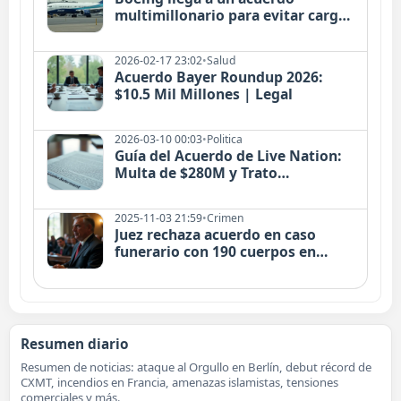
multimillonario para evitar cargos
penales tras accidentes fatales
2026-02-17 23:02
•
Salud
Acuerdo Bayer Roundup 2026:
$10.5 Mil Millones | Legal
2026-03-10 00:03
•
Politica
Guía del Acuerdo de Live Nation:
Multa de $280M y Trato
Antimonopolio Explicado
2025-11-03 21:59
•
Crimen
Juez rechaza acuerdo en caso
funerario con 190 cuerpos en
Colorado
Resumen diario
Resumen de noticias: ataque al Orgullo en Berlín, debut récord de
CXMT, incendios en Francia, amenazas islamistas, tensiones
comerciales y más.