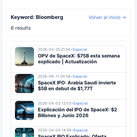
Keyword: Bloomberg
Volver al inicio →
6 results
2026-03-25 21:00
•
Espacial
OPV de SpaceX: $75B esta semana
explicado | Actualización
2026-06-11 00:58
•
Espacial
SpaceX IPO: Arabia Saudí invierte
$5B en debut de $1,77T
2026-04-03 12:03
•
Espacial
Explicación del IPO de SpaceX: $2
Billones y Junio 2026
2026-04-04 14:59
•
Espacial
SpaceX IPO Explicado: Oferta