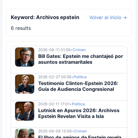
Keyword: Archivos epstein
Volver al inicio →
6 results
2026-06-11 01:59
•
Crimen
Bill Gates: Epstein me chantajeó por
asuntos extramaritales
2026-02-27 00:59
•
Politica
Testimonio Clinton-Epstein 2026:
Guía de Audiencia Congresional
2026-02-11 17:01
•
Politica
Lutnick en Apuros 2026: Archivos
Epstein Revelan Visita a Isla
2025-09-09 13:09
•
Crimen
El libro de amigos de Epstein revela