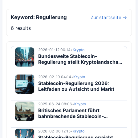
Keyword: Regulierung
Zur startseite →
6 results
2026-01-12 00:14
•
Krypto
Bundesweite Stablecoin-
Regulierung stellt Kryptolandschaft
auf den Kopf
2026-02-19 04:14
•
Krypto
Stablecoin-Regulierung 2026:
Leitfaden zu Aufsicht und Markt
2025-06-24 08:06
•
Krypto
Britisches Parlament führt
bahnbrechende Stablecoin-
Regulierung zum
Verbraucherschutz ein
2026-02-06 12:15
•
Krypto
Stablecoin-Regulierung erreicht