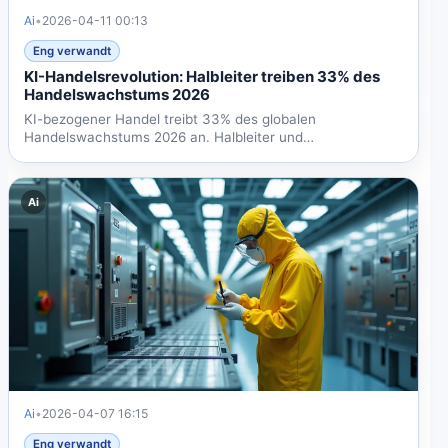
Ai
•
2026-04-11 00:13
Eng verwandt
KI-Handelsrevolution: Halbleiter treiben 33% des
Handelswachstums 2026
KI-bezogener Handel treibt 33% des globalen
Handelswachstums 2026 an. Halbleiter und
Rechenzentren formen...
Ai
Ai
•
2026-04-07 16:15
Eng verwandt