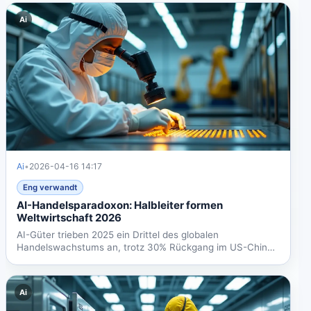
Ai
Ai
•
2026-04-16 14:17
Eng verwandt
AI-Handelsparadoxon: Halbleiter formen
Weltwirtschaft 2026
AI-Güter trieben 2025 ein Drittel des globalen
Handelswachstums an, trotz 30% Rückgang im US-China-
Handel durch...
Ai