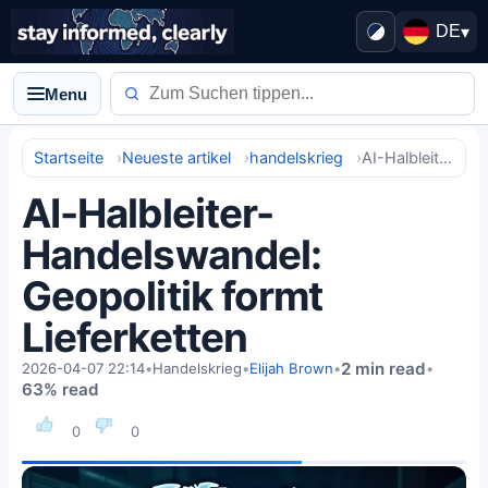
DE
▾
Menu
Startseite
Neueste artikel
handelskrieg
AI-Halbleiter-Handelswandel: Geopolitik formt Lieferketten
AI-Halbleiter-
Handelswandel:
Geopolitik formt
Lieferketten
2 min read
2026-04-07 22:14
•
Handelskrieg
•
Elijah Brown
•
•
63% read
0
0