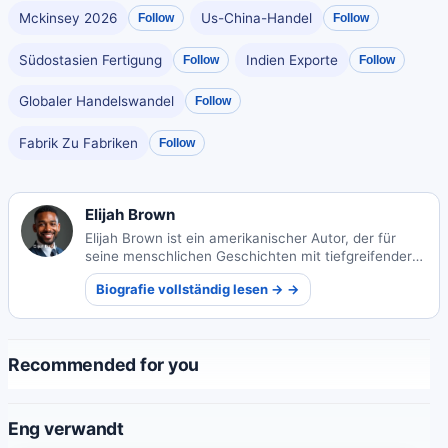
Mckinsey 2026
Us-China-Handel
Follow
Follow
Südostasien Fertigung
Indien Exporte
Follow
Follow
Globaler Handelswandel
Follow
Fabrik Zu Fabriken
Follow
Elijah Brown
Elijah Brown ist ein amerikanischer Autor, der für
seine menschlichen Geschichten mit tiefgreifender
emotionaler Tiefe bekannt ist. Seine Erzählungen
Biografie vollständig lesen → →
erforschen universelle Themen der Verbindung und
Widerstandsfähigkeit.
Recommended for you
Eng verwandt