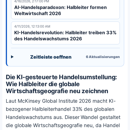
4/16/2026, 2:17:00 PM
Handelsströme bestimmt.
AI-Handelsparadoxon: Halbleiter formen
Weltwirtschaft 2026
4/11/2026, 12:13:00 AM
KI-Handelsrevolution: Halbleiter treiben 33%
des Handelswachstums 2026
Zeitleiste oeffnen
6
Aktualisierungen
Die KI-gesteuerte Handelsumstellung:
Wie Halbleiter die globale
Wirtschaftsgeografie neu zeichnen
Laut McKinsey Global Institute 2026 macht KI-
bezogener Halbleiterhandel 33% des globalen
Handelswachstums aus. Dieser Wandel gestaltet
die globale Wirtschaftsgeografie neu, da Handel