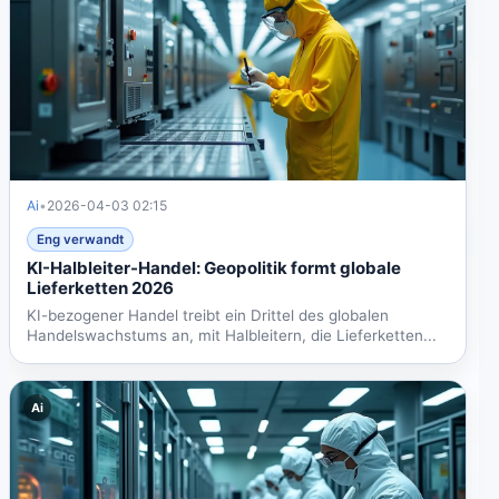
Ai
•
2026-04-03 02:15
Eng verwandt
KI-Halbleiter-Handel: Geopolitik formt globale
Lieferketten 2026
KI-bezogener Handel treibt ein Drittel des globalen
Handelswachstums an, mit Halbleitern, die Lieferketten...
Ai