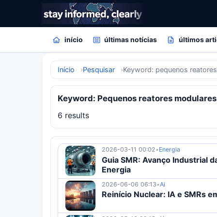
início
últimas notícias
últimos art
Início
Pesquisar
Keyword: pequenos reatore
Keyword: Pequenos reatores modulares
6 results
2026-03-11 00:02
•
Energia
Guia SMR: Avanço Industrial 
Energia
2026-06-06 06:13
•
Ai
Reinício Nuclear: IA e SMRs 