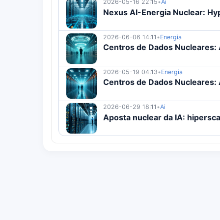
2026-05-16 22:15
•
Ai
Nexus AI-Energia Nuclear: H
2026-06-06 14:11
•
Energia
Centros de Dados Nucleares:
2026-05-19 04:13
•
Energia
Centros de Dados Nucleares
2026-06-29 18:11
•
Ai
Aposta nuclear da IA: hipersc