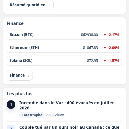
Résumé quotidien →
Finance
Bitcoin (BTC)
$62938.00
▼ -2.17%
Ethereum (ETH)
$1867.83
▼ -2.09%
Solana (SOL)
$72.95
▼ -1.57%
Finance →
Les plus lus
Incendie dans le Var : 400 évacués en juillet
1
2026
Catastrophe
350 K views
Couple tué par un ours noir au Canada : ce que
2