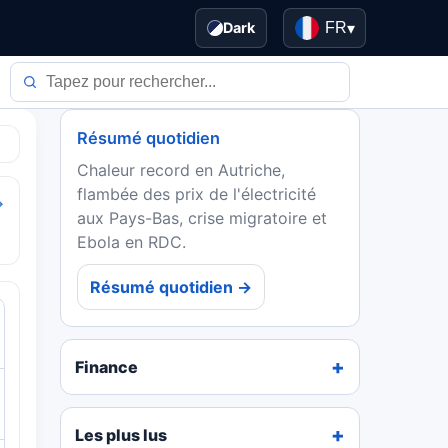
Dark
FR
▾
Résumé quotidien
Chaleur record en Autriche,
flambée des prix de l'électricité
→
aux Pays-Bas, crise migratoire et
Ebola en RDC.
Résumé quotidien →
Finance
Les plus lus